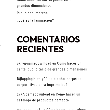
grandes dimensiones
Publicidad impresa
¿Qué es la laminación?
COMENTARIOS
e
RECIENTES
pkrvipgamedownload
en
Cómo hacer un
cartel publicitario de grandes dimensiones
18jlapplogin
en
¿Cómo diseñar carpetas
corporativas para imprimirlas?
zv777gamedownload
en
Cómo hacer un
catálogo de productos perfecto
malinacasino6
en
Cómo hacer un catálogo