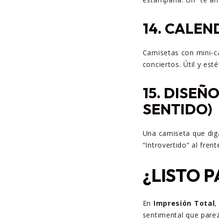
14.
CALEN
Camisetas con mini-ca
conciertos. Útil y esté
15.
DISEÑO
SENTIDO)
Una camiseta que diga
“Introvertido” al frent
¿LISTO 
En
Impresión Total
,
sentimental que parezc