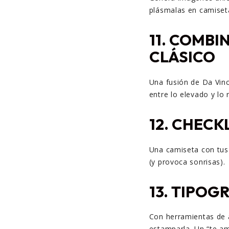
plásmalas en camiseta
11.
COMBIN
CLÁSICO
Una fusión de Da Vinc
entre lo elevado y lo r
12.
CHECKL
Una camiseta con tus 
(y provoca sonrisas).
13.
TIPOGR
Con herramientas de a
estamparla. Un “te am