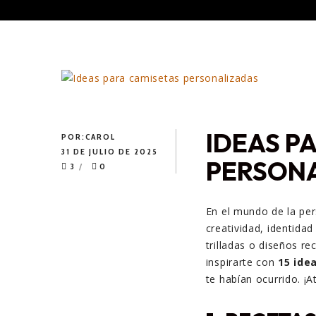
IDEAS P
POR:
CAROL
31 DE JULIO DE 2025
PERSON
3
0
En el mundo de la per
creatividad, identida
trilladas o diseños re
inspirarte con
15 ide
te habían ocurrido. ¡A