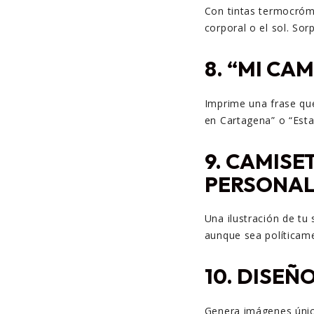
Con tintas termocróm
corporal o el sol. Sor
8.
“MI CAM
Imprime una frase qu
en Cartagena” o “Esta
9.
CAMISE
PERSONAL
Una ilustración de tu
aunque sea políticame
10.
DISEÑO
Genera imágenes únicas