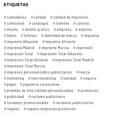
ETIQUETAS
calendarios
calidad
calidad de impresión
camisetas
catálogos
clientes
colores
diseño
diseño gráfico
empresa
eventos
flyers
folletos
identidad de marca
imprenta
imprenta Albacete
Imprenta Alicante
imprenta Madrid
imprenta Murcia
impresión
Impresión Total
Impresión Total Albacete
Impresión Total Alicante
Impresión Total Madrid
Impresión Total Murcia
impresos personalizados publicitarios
marca
marketing
merchandising
navidad
negocio
papel
papelería corporativa
prendas de alta calidad personalizadas
promoción
publicidad
reclamo publicitario
reclamos promocionales
reclamos publicitarios
regalos
regalos empresas promoción