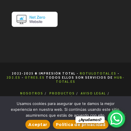
2022-2025 ® IMPRESIÓN TOTAL -
ROTULOTOTAL.ES
-
2D2.ES
-
0TRES.ES
TODOS ELLOS SON SERVICIOS DE
HUB-
TOTAL.ES
NOSOTROS
PRODUCTOS
AVISO LEGAL
POLÍTICA DE COOKIES
POLÍTICA DE PRIVACIDAD
CONDICIONES DE VENTA
CONTACTA
Usamos cookies para asegurar que te damos la mejor
experiencia en nuestra web. Si continúas usando este sitio,
asumiremos que estás de acuerdo con ello.
¿Ayudamos?
Aceptar
Política de privacidad