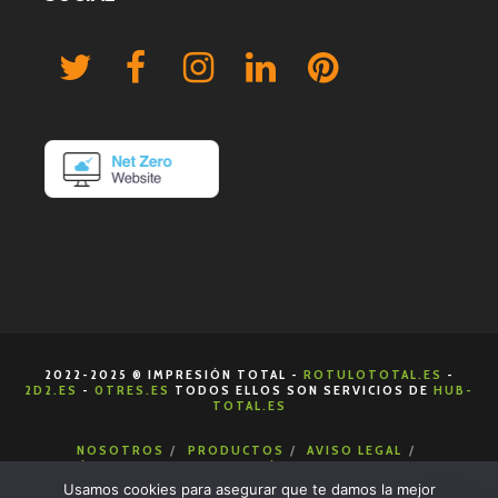
2022-2025 ® IMPRESIÓN TOTAL -
ROTULOTOTAL.ES
-
2D2.ES
-
0TRES.ES
TODOS ELLOS SON SERVICIOS DE
HUB-
TOTAL.ES
NOSOTROS
PRODUCTOS
AVISO LEGAL
POLÍTICA DE COOKIES
POLÍTICA DE PRIVACIDAD
CONDICIONES DE VENTA
CONTACTA
Usamos cookies para asegurar que te damos la mejor