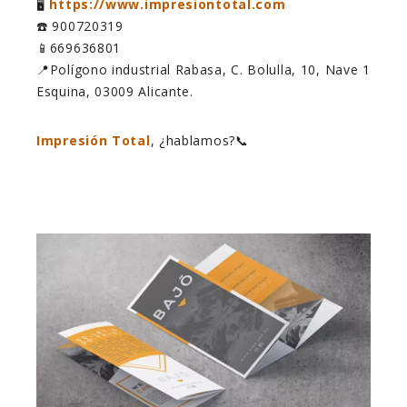
🖥️
https://www.impresiontotal.com
☎️ 900720319
📱669636801
📍Polígono industrial Rabasa, C. Bolulla, 10, Nave 1
Esquina, 03009 Alicante.
Impresión Total
, ¿hablamos?📞