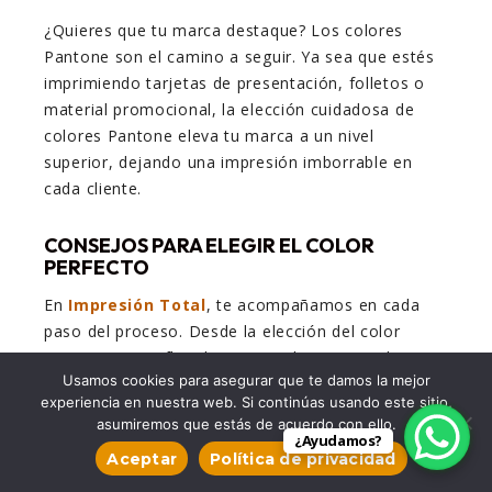
¿Quieres que tu marca destaque? Los colores
Pantone son el camino a seguir. Ya sea que estés
imprimiendo tarjetas de presentación, folletos o
material promocional, la elección cuidadosa de
colores Pantone eleva tu marca a un nivel
superior, dejando una impresión imborrable en
cada cliente.
CONSEJOS PARA ELEGIR EL COLOR
PERFECTO
En
Impresión Total
, te acompañamos en cada
paso del proceso. Desde la elección del color
Pantone que refleje la esencia de tu marca hasta
Usamos cookies para asegurar que te damos la mejor
la selección del papel ideal, estamos aquí para
experiencia en nuestra web. Si continúas usando este sitio,
asegurarnos de que tu proyecto de impresión sea
asumiremos que estás de acuerdo con ello.
un éxito.
¿Ayudamos?
Aceptar
Política de privacidad