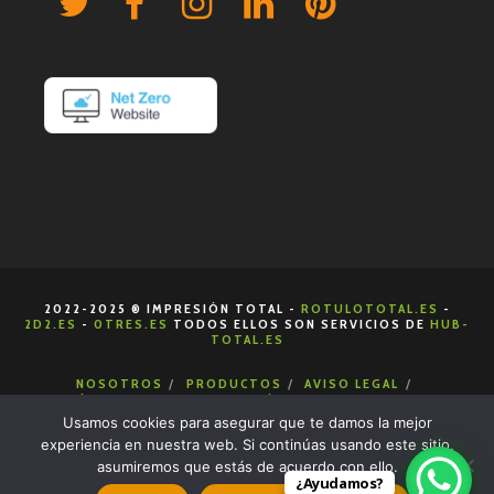
2022-2025 ® IMPRESIÓN TOTAL -
ROTULOTOTAL.ES
-
2D2.ES
-
0TRES.ES
TODOS ELLOS SON SERVICIOS DE
HUB-
TOTAL.ES
NOSOTROS
PRODUCTOS
AVISO LEGAL
POLÍTICA DE COOKIES
POLÍTICA DE PRIVACIDAD
CONDICIONES DE VENTA
CONTACTA
Usamos cookies para asegurar que te damos la mejor
experiencia en nuestra web. Si continúas usando este sitio,
asumiremos que estás de acuerdo con ello.
¿Ayudamos?