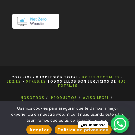
2022-2025 ® IMPRESIÓN TOTAL -
ROTULOTOTAL.ES
-
2D2.ES
-
0TRES.ES
TODOS ELLOS SON SERVICIOS DE
HUB-
TOTAL.ES
NOSOTROS
PRODUCTOS
AVISO LEGAL
POLÍTICA DE COOKIES
POLÍTICA DE PRIVACIDAD
CONDICIONES DE VENTA
CONTACTA
Usamos cookies para asegurar que te damos la mejor
experiencia en nuestra web. Si continúas usando este sitio,
asumiremos que estás de acuerdo con ello.
¿Ayudamos?
Aceptar
Política de privacidad