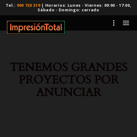
Tel.:
900 720 319
| Horarios: Lunes - Viernes: 09:00 - 17:00,
Sábado - Domingo: cerrado
TENEMOS GRANDES
PROYECTOS POR
ANUNCIAR
Se está cocinando algo grande. Nuestra tienda está en obras
y pronto abrirá sus puertas.