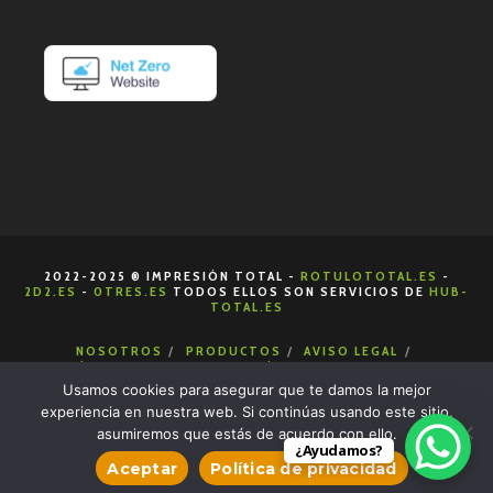
2022-2025 ® IMPRESIÓN TOTAL -
ROTULOTOTAL.ES
-
2D2.ES
-
0TRES.ES
TODOS ELLOS SON SERVICIOS DE
HUB-
TOTAL.ES
NOSOTROS
PRODUCTOS
AVISO LEGAL
POLÍTICA DE COOKIES
POLÍTICA DE PRIVACIDAD
CONDICIONES DE VENTA
CONTACTA
Usamos cookies para asegurar que te damos la mejor
experiencia en nuestra web. Si continúas usando este sitio,
asumiremos que estás de acuerdo con ello.
¿Ayudamos?
Aceptar
Política de privacidad