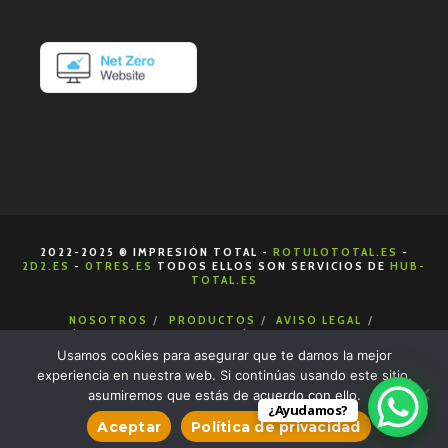
2022-2025 ® IMPRESIÓN TOTAL -
ROTULOTOTAL.ES
-
2D2.ES
-
0TRES.ES
TODOS ELLOS SON SERVICIOS DE
HUB-
TOTAL.ES
NOSOTROS
PRODUCTOS
AVISO LEGAL
POLÍTICA DE COOKIES
POLÍTICA DE PRIVACIDAD
CONDICIONES DE VENTA
CONTACTA
Usamos cookies para asegurar que te damos la mejor
experiencia en nuestra web. Si continúas usando este sitio,
asumiremos que estás de acuerdo con ello.
¿Ayudamos?
Aceptar
Política de privacidad