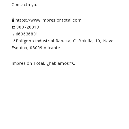
Contacta ya:
🖥️ https://www.impresiontotal.com
☎️ 900720319
📱669636801
📍Polígono industrial Rabasa, C. Bolulla, 10, Nave 1
Esquina, 03009 Alicante.
Impresión Total, ¿hablamos?📞