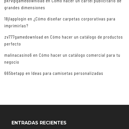
pkrvipgamedownload
en
Cómo hacer un cartel publicitario de
grandes dimensiones
18jlapplogin
en
¿Cómo diseñar carpetas corporativas para
imprimirlas?
zv777gamedownload
en
Cómo hacer un catálogo de productos
perfecto
malinacasino6
en
Cómo hacer un catálogo comercial para tu
negocio
665betapp
en
Ideas para camisetas personalizadas
ENTRADAS RECIENTES