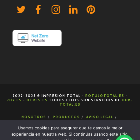
2022-2025 ® IMPRESIÓN TOTAL -
ROTULOTOTAL.ES
-
2D2.ES
-
0TRES.ES
TODOS ELLOS SON SERVICIOS DE
HUB-
TOTAL.ES
NOSOTROS
PRODUCTOS
AVISO LEGAL
POLÍTICA DE COOKIES
POLÍTICA DE PRIVACIDAD
CONDICIONES DE VENTA
CONTACTA
Usamos cookies para asegurar que te damos la mejor
experiencia en nuestra web. Si continúas usando este sitio,