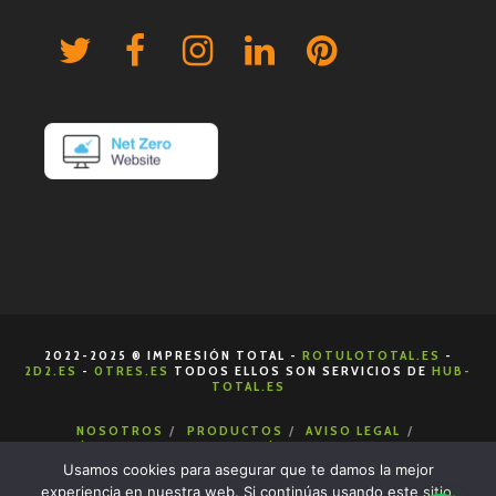
2022-2025 ® IMPRESIÓN TOTAL -
ROTULOTOTAL.ES
-
2D2.ES
-
0TRES.ES
TODOS ELLOS SON SERVICIOS DE
HUB-
TOTAL.ES
NOSOTROS
PRODUCTOS
AVISO LEGAL
POLÍTICA DE COOKIES
POLÍTICA DE PRIVACIDAD
CONDICIONES DE VENTA
CONTACTA
Usamos cookies para asegurar que te damos la mejor
experiencia en nuestra web. Si continúas usando este sitio,