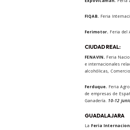
Expovicaman.
Feria 
FIQAB.
Feria Internac
Ferimotor.
Feria del
CIUDAD REAL:
FENAVIN.
Feria Naci
e internacionales rel
alcohólicas, Comerci
Ferduque.
Feria Agr
de empresas de Españ
Ganadería.
10-12 juni
GUADALAJARA
La
Feria Internacion