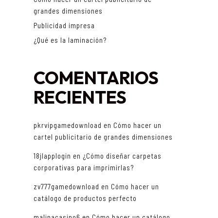
grandes dimensiones
Publicidad impresa
¿Qué es la laminación?
COMENTARIOS
RECIENTES
pkrvipgamedownload
en
Cómo hacer un
cartel publicitario de grandes dimensiones
18jlapplogin
en
¿Cómo diseñar carpetas
corporativas para imprimirlas?
zv777gamedownload
en
Cómo hacer un
catálogo de productos perfecto
malinacasino6
en
Cómo hacer un catálogo