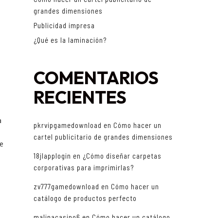
grandes dimensiones
Publicidad impresa
¿Qué es la laminación?
COMENTARIOS
RECIENTES
a
pkrvipgamedownload
en
Cómo hacer un
cartel publicitario de grandes dimensiones
ue
18jlapplogin
en
¿Cómo diseñar carpetas
corporativas para imprimirlas?
zv777gamedownload
en
Cómo hacer un
catálogo de productos perfecto
malinacasino6
en
Cómo hacer un catálogo