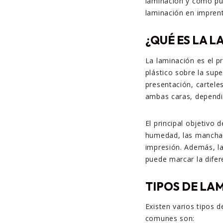
laminación y cómo p
laminación en impren
¿QUÉ ES LA 
La laminación es el p
plástico sobre la sup
presentación, cartele
ambas caras, dependi
El principal objetivo 
humedad, las manchas
impresión. Además, la 
puede marcar la difer
TIPOS DE LA
Existen varios tipos 
comunes son: