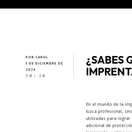
¿SABES 
POR:
CAROL
3 DE DICIEMBRE DE
IMPRENT
2024
0
0
En el mundo de la imp
luzca profesional, si
utilizadas para lograr
adicional de protecci