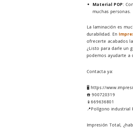
Material POP
: Co
muchas personas.
La laminación es much
durabilidad. En
Impre
ofrecerte acabados la
¿Listo para darle un 
podemos ayudarte a d
Contacta ya:
🖥️ https://www.impre
☎️ 900720319
📱669636801
📍Polígono industrial 
Impresión Total, ¿ha