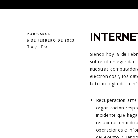
INTERNE
POR:
CAROL
8 DE FEBRERO DE 2023
0
0
Siendo hoy, 8 de Febr
sobre ciberseguridad.
nuestras computadoras
electrónicos y los da
la tecnología de la in
Recuperación ante 
organización respo
incidente que haga
recuperación indic
operaciones e info
del evento. Cuando