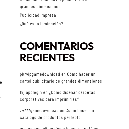
grandes dimensiones
Publicidad impresa
¿Qué es la laminación?
COMENTARIOS
o
RECIENTES
pkrvipgamedownload
en
Cómo hacer un
cartel publicitario de grandes dimensiones
e
18jlapplogin
en
¿Cómo diseñar carpetas
,
corporativas para imprimirlas?
zv777gamedownload
en
Cómo hacer un
catálogo de productos perfecto
malinacasino6
en
Cómo hacer un catálogo