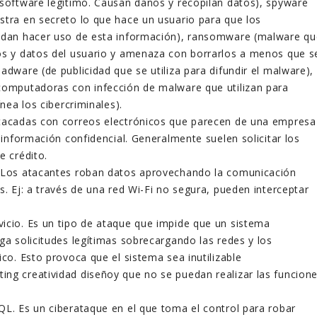
 software legítimo. Causan daños y recopilan datos), spyware
stra en secreto lo que hace un usuario para que los
uedan hacer uso de esta información), ransomware (malware qu
os y datos del usuario y amenaza con borrarlos a menos que s
adware (de publicidad que se utiliza para difundir el malware),
computadoras con infección de malware que utilizan para
ínea los cibercriminales).
atacadas con correos electrónicos que parecen de una empresa
n información confidencial. Generalmente suelen solicitar los
e crédito.
. Los atacantes roban datos aprovechando la comunicación
s. Ej: a través de una red Wi-Fi no segura, pueden interceptar
icio. Es un tipo de ataque que impide que un sistema
ga solicitudes legítimas sobrecargando las redes y los
ico. Esto provoca que el sistema sea inutilizable
y que no se puedan realizar las funcion
QL. Es un ciberataque en el que toma el control para robar