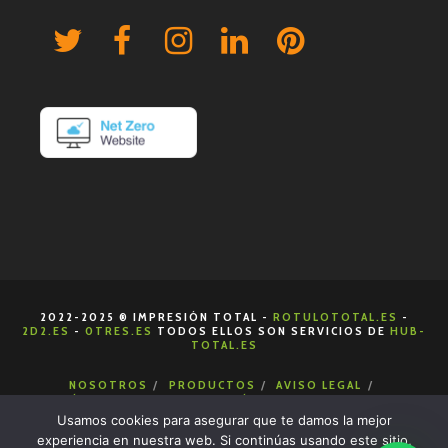
2022-2025 ® IMPRESIÓN TOTAL -
ROTULOTOTAL.ES
-
2D2.ES
-
0TRES.ES
TODOS ELLOS SON SERVICIOS DE
HUB-
TOTAL.ES
NOSOTROS
PRODUCTOS
AVISO LEGAL
POLÍTICA DE COOKIES
POLÍTICA DE PRIVACIDAD
CONDICIONES DE VENTA
CONTACTA
Usamos cookies para asegurar que te damos la mejor
experiencia en nuestra web. Si continúas usando este sitio,