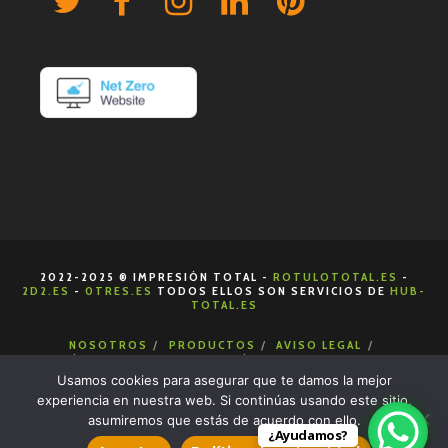
2022-2025 ® IMPRESIÓN TOTAL -
ROTULOTOTAL.ES
-
2D2.ES
-
0TRES.ES
TODOS ELLOS SON SERVICIOS DE
HUB-
TOTAL.ES
NOSOTROS
PRODUCTOS
AVISO LEGAL
POLÍTICA DE COOKIES
POLÍTICA DE PRIVACIDAD
CONDICIONES DE VENTA
CONTACTA
Usamos cookies para asegurar que te damos la mejor
experiencia en nuestra web. Si continúas usando este sitio,
asumiremos que estás de acuerdo con ello.
¿Ayudamos?