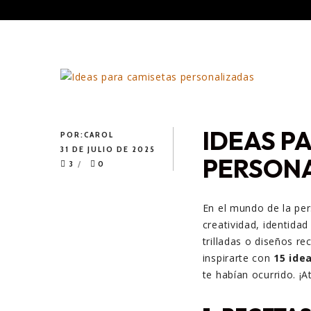
IDEAS P
POR:
CAROL
31 DE JULIO DE 2025
PERSON
3
0
En el mundo de la per
creatividad, identida
trilladas o diseños re
inspirarte con
15 ide
te habían ocurrido. ¡A