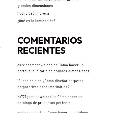
grandes dimensiones
Publicidad impresa
¿Qué es la laminación?
COMENTARIOS
e
RECIENTES
pkrvipgamedownload
en
Cómo hacer un
cartel publicitario de grandes dimensiones
18jlapplogin
en
¿Cómo diseñar carpetas
corporativas para imprimirlas?
zv777gamedownload
en
Cómo hacer un
catálogo de productos perfecto
malinacasino6
en
Cómo hacer un catálogo