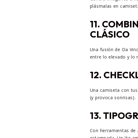
plásmalas en camiseta
11.
COMBIN
CLÁSICO
Una fusión de Da Vinc
entre lo elevado y lo r
12.
CHECKL
Una camiseta con tus 
(y provoca sonrisas).
13.
TIPOGR
Con herramientas de a
estamparla. Un “te am