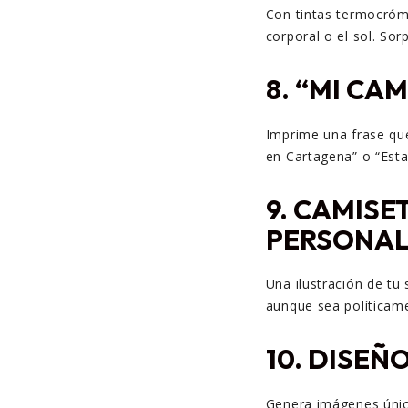
Con tintas termocróm
corporal o el sol. Sor
8.
“MI CAM
Imprime una frase qu
en Cartagena” o “Esta
9.
CAMISE
PERSONAL
Una ilustración de tu
aunque sea políticame
10.
DISEÑO
Genera imágenes únicas