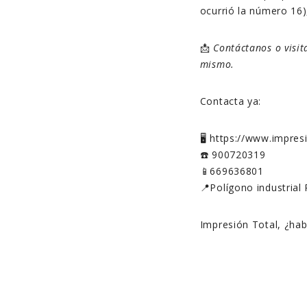
ocurrió la número 16
📩
Contáctanos o visi
mismo.
Contacta ya:
🖥️ https://www.impre
☎️ 900720319
📱669636801
📍Polígono industrial 
Impresión Total, ¿ha