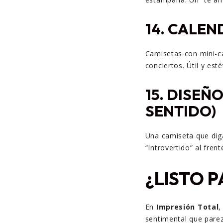
14.
CALEN
Camisetas con mini-ca
conciertos. Útil y esté
15.
DISEÑO
SENTIDO)
Una camiseta que diga
“Introvertido” al frent
¿LISTO 
En
Impresión Total
,
sentimental que parezc