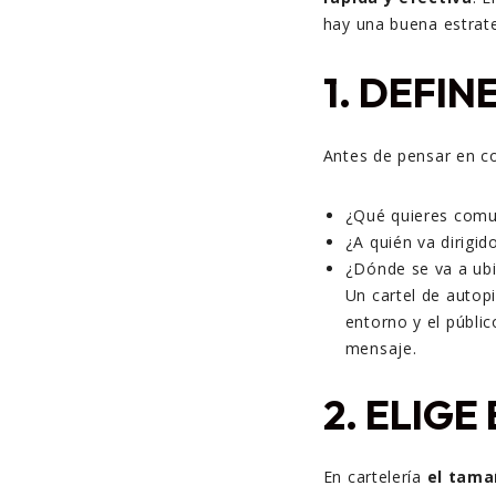
hay una buena estrate
1. DEFIN
Antes de pensar en co
¿Qué quieres comu
¿A quién va dirigid
¿Dónde se va a ubi
Un cartel de autopi
entorno y el públi
mensaje.
2. ELIG
En cartelería
el tama