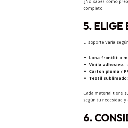
¿No sabes cómo prepa
completo.
5. ELIG
El soporte varía según
Lona frontlit o 
Vinilo adhesivo
: 
Cartón pluma / P
Textil sublimado
Cada material tiene s
según tu necesidad y d
6. CONS