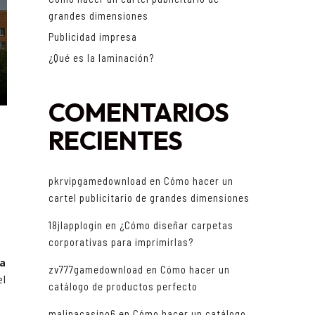
grandes dimensiones
Publicidad impresa
¿Qué es la laminación?
COMENTARIOS
RECIENTES
pkrvipgamedownload
en
Cómo hacer un
cartel publicitario de grandes dimensiones
18jlapplogin
en
¿Cómo diseñar carpetas
corporativas para imprimirlas?
ca
zv777gamedownload
en
Cómo hacer un
el
catálogo de productos perfecto
malinacasino6
en
Cómo hacer un catálogo