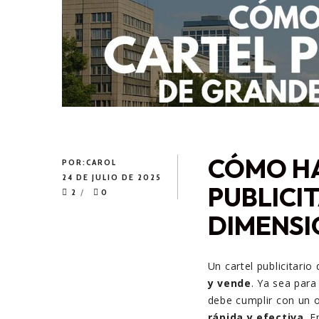
CÓMO HA
POR:
CAROL
24 DE JULIO DE 2025
PUBLICI
2
0
DIMENSI
Un cartel publicitari
y vende
. Ya sea para
debe cumplir con un o
rápida y efectiva
. 