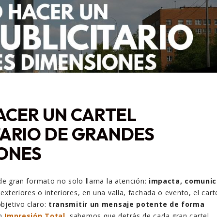
CER UN CARTEL
TARIO DE GRANDES
ONES
o de gran formato no solo llama la atención:
impacta, comuni
 exteriores o interiores, en una valla, fachada o evento, el cart
bjetivo claro:
transmitir un mensaje potente de forma
En
Impresión Total
, sabemos que detrás de cada gran cartel,