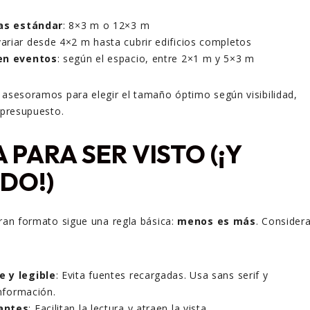
ias estándar
: 8×3 m o 12×3 m
variar desde 4×2 m hasta cubrir edificios completos
 en eventos
: según el espacio, entre 2×1 m y 5×3 m
 asesoramos para elegir el tamaño óptimo según visibilidad,
 presupuesto.
A PARA SER VISTO (¡Y
DO!)
gran formato sigue una regla básica:
menos es más
. Consider
e y legible
: Evita fuentes recargadas. Usa sans serif y
información.
antes
: Facilitan la lectura y atraen la vista.