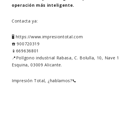
operación más inteligente.
Contacta ya:
🖥️ https://www.impresiontotal.com
☎️ 900720319
📱669636801
📍Polígono industrial Rabasa, C. Bolulla, 10, Nave 1
Esquina, 03009 Alicante.
Impresión Total, ¿hablamos?📞