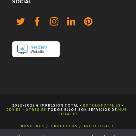
SOCIAL
2022-2025 ® IMPRESIÓN TOTAL -
ROTULOTOTAL.ES
-
2D2.ES
-
0TRES.ES
TODOS ELLOS SON SERVICIOS DE
HUB-
TOTAL.ES
NOSOTROS
PRODUCTOS
AVISO LEGAL
POLÍTICA DE COOKIES
POLÍTICA DE PRIVACIDAD
CONDICIONES DE VENTA
CONTACTA