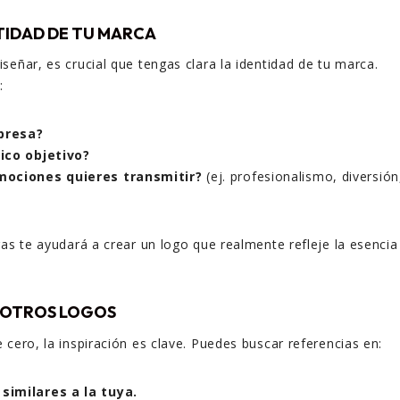
NTIDAD DE TU MARCA
señar, es crucial que tengas clara la identidad de tu marca.
:
presa?
ico objetivo?
mociones quieres transmitir?
(ej. profesionalismo, diversión
ras te ayudará a crear un logo que realmente refleje la esencia
N OTROS LOGOS
 cero, la inspiración es clave. Puedes buscar referencias en:
similares a la tuya.