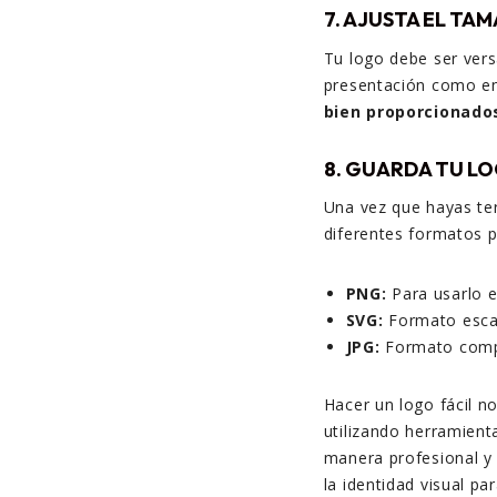
7. AJUSTA EL TA
Tu logo debe ser versá
presentación como en
bien proporcionado
8. GUARDA TU L
Una vez que hayas te
diferentes formatos p
PNG:
Para usarlo e
SVG:
Formato escal
JPG:
Formato compr
Hacer un logo fácil n
utilizando herramient
manera profesional y 
la identidad visual p