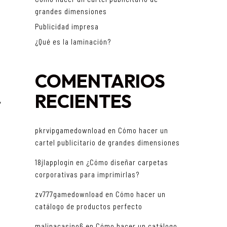
grandes dimensiones
Publicidad impresa
¿Qué es la laminación?
COMENTARIOS
RECIENTES
,
pkrvipgamedownload
en
Cómo hacer un
cartel publicitario de grandes dimensiones
18jlapplogin
en
¿Cómo diseñar carpetas
corporativas para imprimirlas?
zv777gamedownload
en
Cómo hacer un
catálogo de productos perfecto
malinacasino6
en
Cómo hacer un catálogo