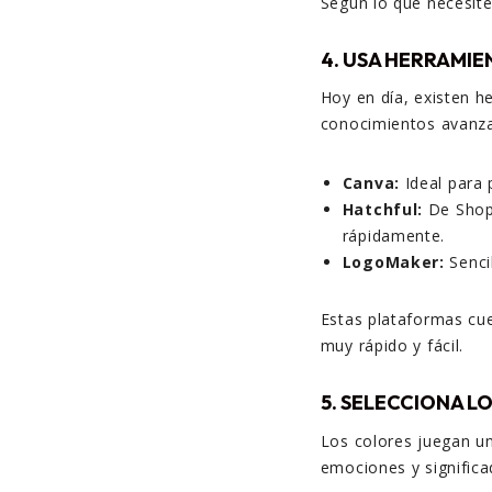
Según lo que necesite
4. USA HERRAMIE
Hoy en día, existen h
conocimientos avanza
Canva:
Ideal para p
Hatchful:
De Shopi
rápidamente.
LogoMaker:
Senci
Estas plataformas cue
muy rápido y fácil.
5. SELECCIONA 
Los colores juegan un
emociones y significa