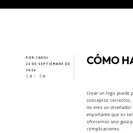
CÓMO HA
POR:
CAROL
24 DE SEPTIEMBRE DE
2024
0
0
Crear un logo puede p
conceptos correctos, 
no eres un diseñador 
importante que es ten
ofrecemos una guía pr
complicaciones.