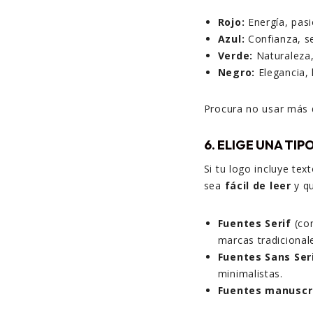
Rojo:
Energía, pasi
Azul:
Confianza, se
Verde:
Naturaleza, 
Negro:
Elegancia, l
Procura no usar más d
6. ELIGE UNA TIP
Si tu logo incluye tex
sea
fácil de leer
y qu
Fuentes Serif
(con
marcas tradicional
Fuentes Sans Ser
minimalistas.
Fuentes manuscr