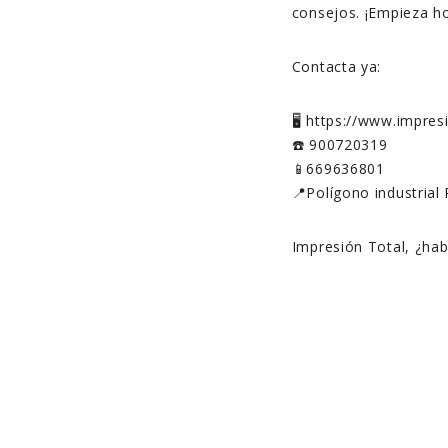
consejos. ¡Empieza h
Contacta ya:
🖥️ https://www.impre
☎️ 900720319
📱669636801
📍Polígono industrial 
Impresión Total, ¿ha