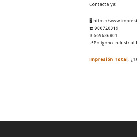
Contacta ya:
🖥️ https://www.impre
☎️ 900720319
📱669636801
📍Polígono industrial 
Impresión Total
, ¿