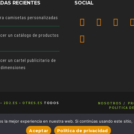
DAS RECIENTES
SOCIAL
ara camisetas personalizadas
cer un catálogo de productos
o
er un cartel publicitario de
 dimensiones
-
2D2.ES
-
0TRES.ES
TODOS
NOSOTROS
PR
POLÍTICA D
 la mejor experiencia en nuestra web. Si continúas usando este sitio,
Aceptar
Política de privacidad