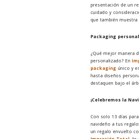
presentación de un re
cuidado y consideraci
que también muestra e
Packaging personali
¿Qué mejor manera de
personalizado? En
Im
packaging
único y es
hasta diseños person
destaquen bajo el árb
¡Celebremos la Navi
Con solo 13 días par
navideño a tus regalos
un regalo envuelto co
Impresión Total
, te