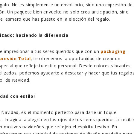
galo. No es simplemente un envoltorio, sino una expresión de
ón. Un paquete bien envuelto no solo crea anticipación, sino
l esmero que has puesto en la elección del regalo.
zado: haciendo la diferencia
 impresionar a tus seres queridos que con un
packaging
presión Total
, te ofrecemos la oportunidad de crear un
pecial que refleje tu estilo personal. Desde colores vibrantes
alizados, podemos ayudarte a destacar y hacer que tus regalo
ol de Navidad.
dad con estilo!
a Navidad, es el momento perfecto para darle un toque
. Imagina la alegría en los ojos de tus seres queridos al recibi
n motivos navideños que reflejen el espíritu festivo. En
 ofrecemos una variedad de opciones de diseño navideño para