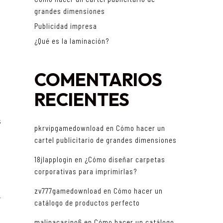
grandes dimensiones
Publicidad impresa
¿Qué es la laminación?
COMENTARIOS
RECIENTES
s
pkrvipgamedownload
en
Cómo hacer un
cartel publicitario de grandes dimensiones
18jlapplogin
en
¿Cómo diseñar carpetas
corporativas para imprimirlas?
zv777gamedownload
en
Cómo hacer un
r
catálogo de productos perfecto
malinacasino6
en
Cómo hacer un catálogo