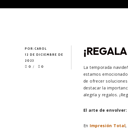
¡REGALA
POR:
CAROL
12 DE DICIEMBRE DE
2023
0
0
La temporada navideña
estamos emocionados 
de ofrecer soluciones
destacar la importanc
alegría y regalos. ¡Reg
El arte de envolver
En
Impresión Total
,