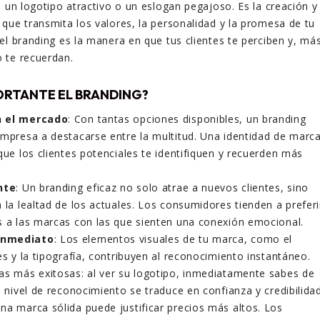
o un logotipo atractivo o un eslogan pegajoso. Es la creación y
que transmita los valores, la personalidad y la promesa de tu
el branding es la manera en que tus clientes te perciben y, má
 te recuerdan.
ORTANTE EL BRANDING?
n el mercado
: Con tantas opciones disponibles, un branding
empresa a destacarse entre la multitud. Una identidad de marc
que los clientes potenciales te identifiquen y recuerden más
nte
: Un branding eficaz no solo atrae a nuevos clientes, sino
 la lealtad de los actuales. Los consumidores tienden a preferi
s a las marcas con las que sienten una conexión emocional.
inmediato
: Los elementos visuales de tu marca, como el
es y la tipografía, contribuyen al reconocimiento instantáneo.
as más exitosas: al ver su logotipo, inmediatamente sabes de
e nivel de reconocimiento se traduce en confianza y credibilidad
Una marca sólida puede justificar precios más altos. Los