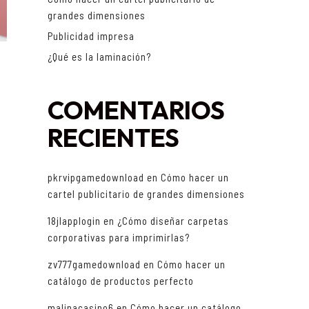
grandes dimensiones
Publicidad impresa
¿Qué es la laminación?
COMENTARIOS
RECIENTES
pkrvipgamedownload
en
Cómo hacer un
cartel publicitario de grandes dimensiones
18jlapplogin
en
¿Cómo diseñar carpetas
corporativas para imprimirlas?
e
zv777gamedownload
en
Cómo hacer un
catálogo de productos perfecto
malinacasino6
en
Cómo hacer un catálogo