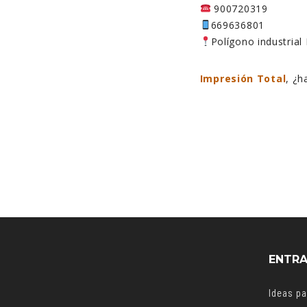
900720319
669636801
Polígono industrial
Impresión Total
, ¿
ENTRA
Ideas p