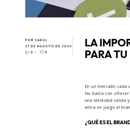
LA IMPO
POR:
CAROL
27 DE AGOSTO DE 2024
PARA TU
0
0
En un mercado cada v
No basta con ofrecer 
una identidad sólida 
entra en juego el bra
¿QUÉ ES EL BRAN