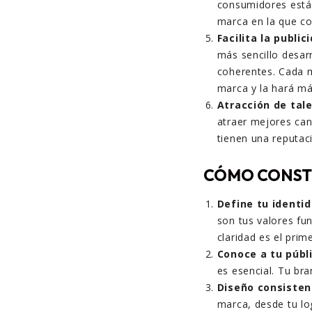
consumidores están
marca en la que co
Facilita la publi
más sencillo desar
coherentes. Cada m
marca y la hará má
Atracción de tal
atraer mejores can
tienen una reputaci
CÓMO CONST
Define tu identi
son tus valores fu
claridad es el prim
Conoce a tu públ
es esencial. Tu bra
Diseño consisten
marca, desde tu lo