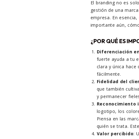
El branding no es sol
gestión de una marca 
empresa. En esencia, 
importante aún, cómo
¿POR QUÉ ES IMP
Diferenciación e
fuerte ayuda a tu 
clara y única hace 
fácilmente.
Fidelidad del clie
que también cultiva
y permanecer fiele
Reconocimiento 
logotipo, los color
Piensa en las marc
quién se trata. Est
Valor percibido
: 