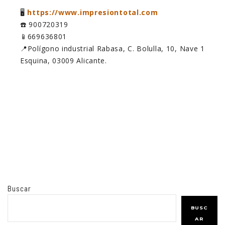
🖥️
https://www.impresiontotal.com
☎️ 900720319
📱669636801
📍Polígono industrial Rabasa, C. Bolulla, 10, Nave 1
Esquina, 03009 Alicante.
Buscar
BUSC
AR