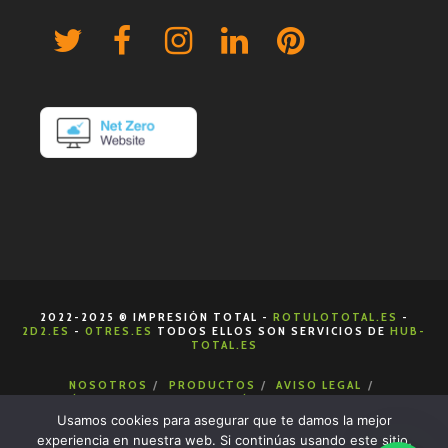
2022-2025 ® IMPRESIÓN TOTAL -
ROTULOTOTAL.ES
-
2D2.ES
-
0TRES.ES
TODOS ELLOS SON SERVICIOS DE
HUB-
TOTAL.ES
NOSOTROS
PRODUCTOS
AVISO LEGAL
POLÍTICA DE COOKIES
POLÍTICA DE PRIVACIDAD
CONDICIONES DE VENTA
CONTACTA
Usamos cookies para asegurar que te damos la mejor
experiencia en nuestra web. Si continúas usando este sitio,