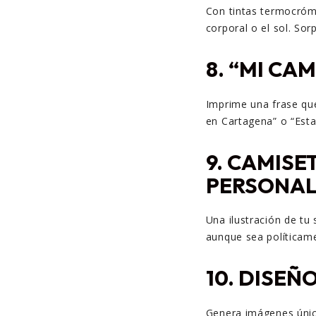
Con tintas termocróm
corporal o el sol. Sor
8.
“MI CAM
Imprime una frase qu
en Cartagena” o “Esta
9.
CAMISE
PERSONAL
Una ilustración de tu
aunque sea políticame
10.
DISEÑO
Genera imágenes únicas