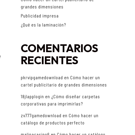
grandes dimensiones
Publicidad impresa
¿Qué es la laminación?
COMENTARIOS
e
RECIENTES
pkrvipgamedownload
en
Cómo hacer un
cartel publicitario de grandes dimensiones
18jlapplogin
en
¿Cómo diseñar carpetas
corporativas para imprimirlas?
zv777gamedownload
en
Cómo hacer un
catálogo de productos perfecto
malinacasino6
en
Cómo hacer un catálogo