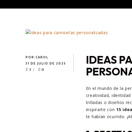
IDEAS P
POR:
CAROL
31 DE JULIO DE 2025
PERSON
3
0
En el mundo de la per
creatividad, identida
trilladas o diseños re
inspirarte con
15 ide
te habían ocurrido. ¡A