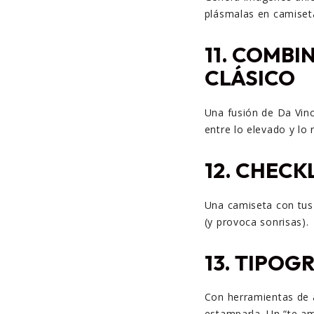
plásmalas en camiseta
11.
COMBIN
CLÁSICO
Una fusión de Da Vinc
entre lo elevado y lo r
12.
CHECKL
Una camiseta con tus 
(y provoca sonrisas).
13.
TIPOGR
Con herramientas de a
estamparla. Un “te am