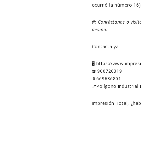
ocurrió la número 16
📩
Contáctanos o visi
mismo.
Contacta ya:
🖥️ https://www.impre
☎️ 900720319
📱669636801
📍Polígono industrial 
Impresión Total, ¿ha