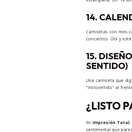
14.
CALEN
Camisetas con mini-ca
conciertos. Útil y esté
15.
DISEÑO
SENTIDO)
Una camiseta que diga
“Introvertido” al frent
¿LISTO 
En
Impresión Total
,
sentimental que parezc