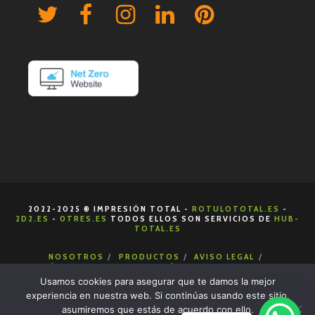
2022-2025 ® IMPRESIÓN TOTAL -
ROTULOTOTAL.ES
-
2D2.ES
-
0TRES.ES
TODOS ELLOS SON SERVICIOS DE
HUB-
TOTAL.ES
NOSOTROS
PRODUCTOS
AVISO LEGAL
POLÍTICA DE COOKIES
POLÍTICA DE PRIVACIDAD
CONDICIONES DE VENTA
CONTACTA
Usamos cookies para asegurar que te damos la mejor
experiencia en nuestra web. Si continúas usando este sitio,
asumiremos que estás de acuerdo con ello.