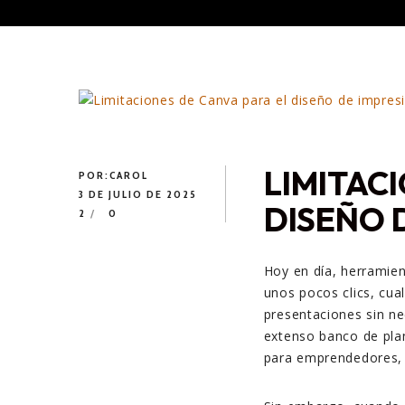
LIMITAC
POR:
CAROL
3 DE JULIO DE 2025
DISEÑO 
2
0
Hoy en día, herrami
unos pocos clics, cual
presentaciones sin ne
extenso banco de plan
para emprendedores,