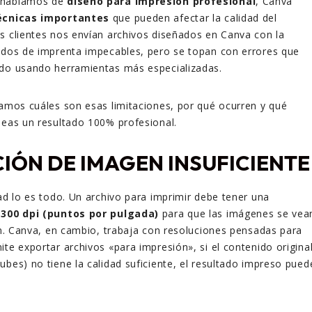
 hablamos de
diseño para impresión profesional
, Canva
écnicas importantes
que pueden afectar la calidad del
s clientes nos envían archivos diseñados en Canva con la
ados de imprenta impecables, pero se topan con errores que
ado usando herramientas más especializadas.
camos cuáles son esas limitaciones, por qué ocurren y qué
seas un resultado 100% profesional.
IÓN DE IMAGEN INSUFICIENTE
dad lo es todo. Un archivo para imprimir debe tener una
e
300 dpi (puntos por pulgada)
para que las imágenes se vea
ión. Canva, en cambio, trabaja con resoluciones pensadas para
ite exportar archivos «para impresión», si el contenido origina
ubes) no tiene la calidad suficiente, el resultado impreso pued