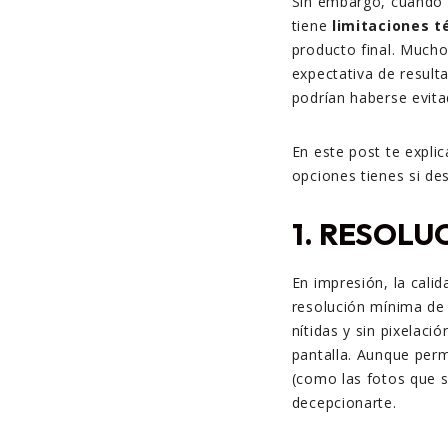
Sin embargo, cuando
tiene
limitaciones t
producto final. Mucho
expectativa de result
podrían haberse evit
En este post te expli
opciones tienes si de
1.
RESOLUC
En impresión, la cali
resolución mínima d
nítidas y sin pixelac
pantalla. Aunque perm
(como las fotos que s
decepcionarte.