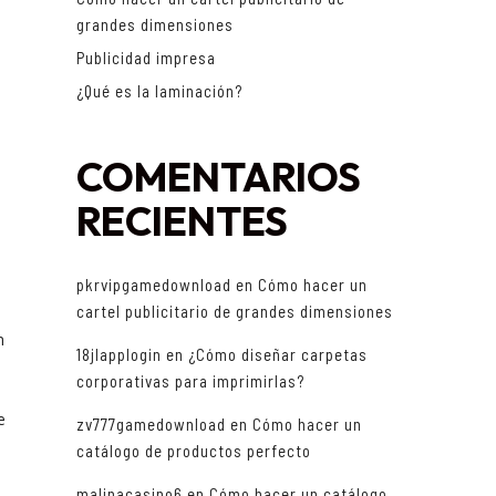
grandes dimensiones
Publicidad impresa
¿Qué es la laminación?
COMENTARIOS
RECIENTES
pkrvipgamedownload
en
Cómo hacer un
cartel publicitario de grandes dimensiones
n
18jlapplogin
en
¿Cómo diseñar carpetas
corporativas para imprimirlas?
l
e
zv777gamedownload
en
Cómo hacer un
catálogo de productos perfecto
malinacasino6
en
Cómo hacer un catálogo