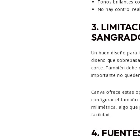
Tonos brillantes c
No hay control real
3.
LIMITAC
SANGRADO
Un buen diseño para 
diseño que sobrepasa 
corte. También debe 
importante no queden
Canva ofrece estas o
configurar el tamaño 
milimétrica, algo qu
facilidad.
4.
FUENTES