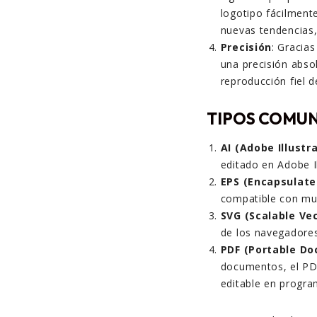
logotipo fácilment
nuevas tendencias
Precisión
: Gracia
una precisión abso
reproducción fiel d
TIPOS COMUN
AI (Adobe Illustr
editado en Adobe Il
EPS (Encapsulate
compatible con mu
SVG (Scalable Ve
de los navegadores
PDF (Portable D
documentos, el PDF
editable en progra