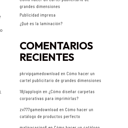
grandes dimensiones
Publicidad impresa
e
¿Qué es la laminación?
to
COMENTARIOS
RECIENTES
pkrvipgamedownload
en
Cómo hacer un
cartel publicitario de grandes dimensiones
18jlapplogin
en
¿Cómo diseñar carpetas
.
corporativas para imprimirlas?
zv777gamedownload
en
Cómo hacer un
catálogo de productos perfecto
malinacasino6
en
Cómo hacer un catálogo