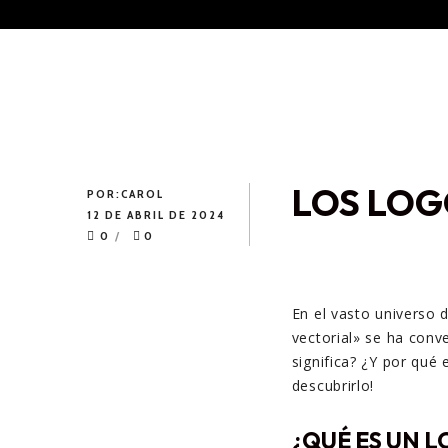
LOS LOG
POR:
CAROL
12 DE ABRIL DE 2024
0
0
En el vasto universo d
vectorial» se ha conv
significa? ¿Y por qué
descubrirlo!
¿QUÉ ES UN 