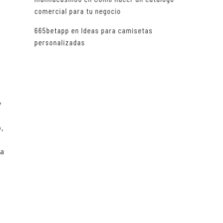
comercial para tu negocio
665betapp
en
Ideas para camisetas
personalizadas
y
o,
ía