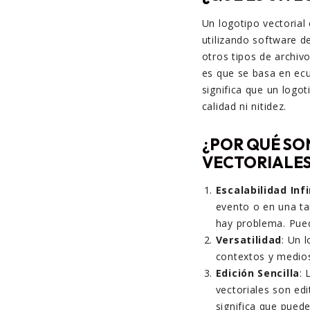
Un logotipo vectoria
utilizando software de
otros tipos de archiv
es que se basa en ecu
significa que un logo
calidad ni nitidez.
¿POR QUÉ SO
VECTORIALE
Escalabilidad Infi
evento o en una ta
hay problema. Pued
Versatilidad
: Un 
contextos y medios
Edición Sencilla
: 
vectoriales son edi
significa que puede