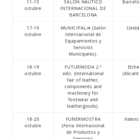
11-15
SALÓN NÁUTICO
Barcel
octubre
INTERNACIONAL DE
BARCELONA
17-19
MUNICIPALIA (Salón
Lleida
octubre
Internacional de
Equipamientos y
Servicios
Municipales).
18-19
FUTURMODA 2.ª
Elch
octubre
edic. (International
(Alicant
fair of leather,
components and
machinery for
footwear and
leathergoods).
18-20
FUNERMOSTRA
Valenc
octubre
(Feria Internacional
de Productos y
Servicios