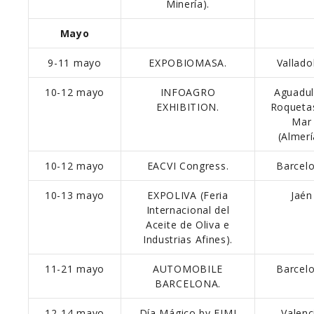
Minería).
Mayo
9-11 mayo
EXPOBIOMASA.
Valladol
10-12 mayo
INFOAGRO
Aguadul
EXHIBITION.
Roqueta
Mar
(Almerí
10-12 mayo
EACVI Congress.
Barcel
10-13 mayo
EXPOLIVA (Feria
Jaén
Internacional del
Aceite de Oliva e
Industrias Afines).
11-21 mayo
AUTOMOBILE
Barcel
BARCELONA.
12-14 mayo
Día Mágico by FIMI
Valenc