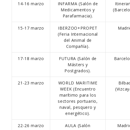
14-16 marzo
INFARMA (Salón de
Itinera
Medicamentos y
(Barcel
Parafarmacia).
15-17 marzo
IBERZOO+PROPET
Madri
(Feria Internacional
del Animal de
Compañía).
17-18 marzo
FUTURA (Salón de
Barcelo
Másters y
Postgrados).
21-23 marzo
WORLD MARITIME
Bilba
WEEK (Encuentro
(Vizcay
marítimo para los
sectores portuario,
naval, pesquero y
energético).
22-26 marzo
AULA (Salón
Madri