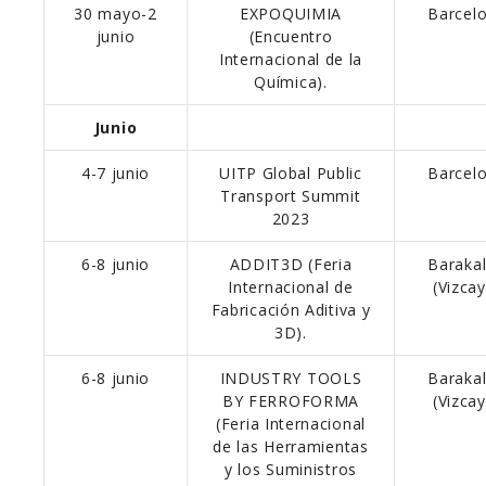
30 mayo-2
EXPOQUIMIA
Barcel
junio
(Encuentro
Internacional de la
Química).
Junio
4-7 junio
UITP Global Public
Barcel
Transport Summit
2023
6-8 junio
ADDIT3D (Feria
Baraka
Internacional de
(Vizca
Fabricación Aditiva y
3D).
6-8 junio
INDUSTRY TOOLS
Baraka
BY FERROFORMA
(Vizca
(Feria Internacional
de las Herramientas
y los Suministros