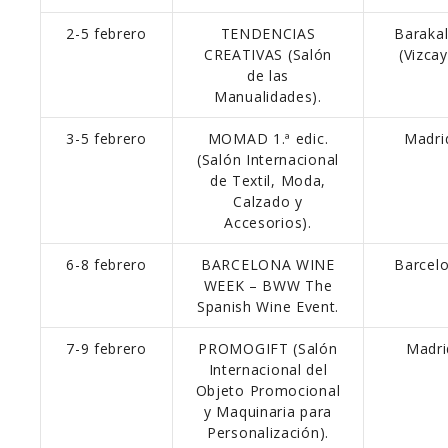
2-5 febrero
TENDENCIAS
Baraka
CREATIVAS (Salón
(Vizca
de las
Manualidades).
3-5 febrero
MOMAD 1.ª edic.
Madri
(Salón Internacional
de Textil, Moda,
Calzado y
Accesorios).
6-8 febrero
BARCELONA WINE
Barcel
WEEK – BWW The
Spanish Wine Event.
7-9 febrero
PROMOGIFT (Salón
Madri
Internacional del
Objeto Promocional
y Maquinaria para
Personalización).