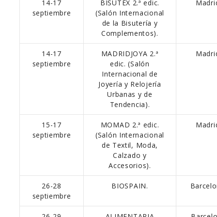
14-17
BISUTEX 2.ª edic.
Madri
septiembre
(Salón Internacional
de la Bisutería y
Complementos).
14-17
MADRIDJOYA 2.ª
Madri
septiembre
edic. (Salón
Internacional de
Joyería y Relojería
Urbanas y de
Tendencia).
15-17
MOMAD 2.ª edic.
Madri
septiembre
(Salón Internacional
de Textil, Moda,
Calzado y
Accesorios).
26-28
BIOSPAIN.
Barcelo
septiembre
26-29
ALIMENTARIA
Barcel