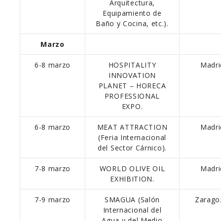
Arquitectura,
Equipamiento de
Baño y Cocina, etc.).
Marzo
6-8 marzo
HOSPITALITY
Madri
INNOVATION
PLANET – HORECA
PROFESSIONAL
EXPO.
6-8 marzo
MEAT ATTRACTION
Madri
(Feria Internacional
del Sector Cárnico).
7-8 marzo
WORLD OLIVE OIL
Madri
EXHIBITION.
7-9 marzo
SMAGUA (Salón
Zarago
Internacional del
Agua y del Medio