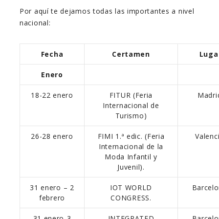
Por aquí te dejamos todas las importantes a nivel
nacional:
Fecha
Certamen
Luga
Enero
18-22 enero
FITUR (Feria
Madri
Internacional de
Turismo)
26-28 enero
FIMI 1.ª edic. (Feria
Valenci
Internacional de la
Moda Infantil y
Juvenil).
31 enero – 2
IOT WORLD
Barcelo
febrero
CONGRESS.
31 enero-3
INTEGRATED
Barcelo