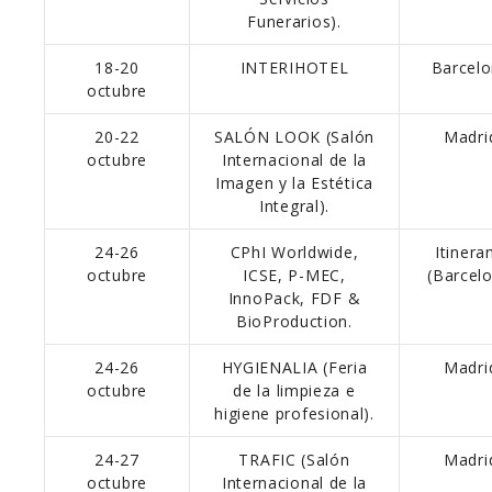
Funerarios).
18-20
INTERIHOTEL
Barcelo
octubre
20-22
SALÓN LOOK (Salón
Madri
octubre
Internacional de la
Imagen y la Estética
Integral).
24-26
CPhI Worldwide,
Itinera
octubre
ICSE, P-MEC,
(Barcel
InnoPack, FDF &
BioProduction.
24-26
HYGIENALIA (Feria
Madri
octubre
de la limpieza e
higiene profesional).
24-27
TRAFIC (Salón
Madri
octubre
Internacional de la