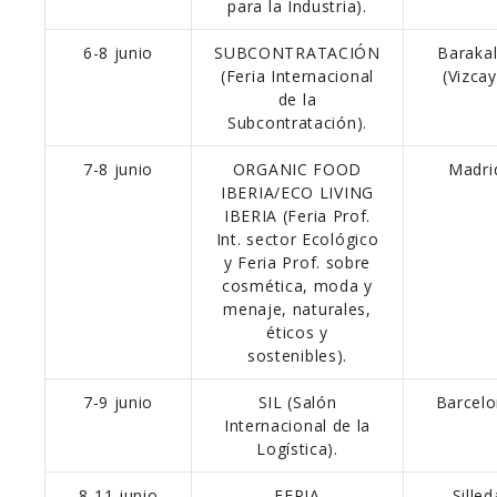
para la Industria).
6-8 junio
SUBCONTRATACIÓN
Baraka
(Feria Internacional
(Vizca
de la
Subcontratación).
7-8 junio
ORGANIC FOOD
Madri
IBERIA/ECO LIVING
IBERIA (Feria Prof.
Int. sector Ecológico
y Feria Prof. sobre
cosmética, moda y
menaje, naturales,
éticos y
sostenibles).
7-9 junio
SIL (Salón
Barcelo
Internacional de la
Logística).
8-11 junio
FERIA
Silled