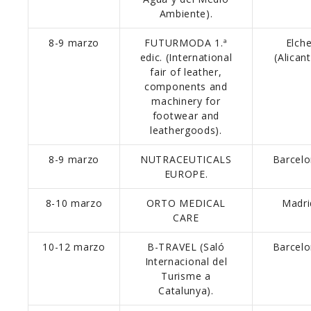
Ambiente).
8-9 marzo
FUTURMODA 1.ª
Elch
edic. (International
(Alicant
fair of leather,
components and
machinery for
footwear and
leathergoods).
8-9 marzo
NUTRACEUTICALS
Barcelo
EUROPE.
8-10 marzo
ORTO MEDICAL
Madri
CARE
10-12 marzo
B-TRAVEL (Saló
Barcelo
Internacional del
Turisme a
Catalunya).