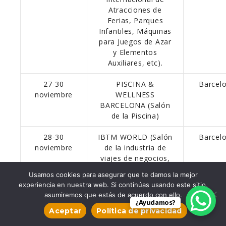
Atracciones de
Ferias, Parques
Infantiles, Máquinas
para Juegos de Azar
y Elementos
Auxiliares, etc).
27-30
PISCINA &
Barcel
noviembre
WELLNESS
BARCELONA (Salón
de la Piscina)
28-30
IBTM WORLD (Salón
Barcel
noviembre
de la industria de
viajes de negocios,
congresos e
Usamos cookies para asegurar que te damos la mejor
incentivos).
experiencia en nuestra web. Si continúas usando este sitio,
asumiremos que estás de acuerdo con ello.
¿Ayudamos?
Aceptar
Política de privacidad