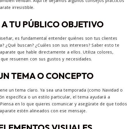
también vendan. Aquí te dejamos algunos consejos prácticos
rate irresistible.
A TU PÚBLICO OBJETIVO
señar, es fundamental entender quiénes son tus clientes
ta? ¿Qué buscan? ¿Cuáles son sus intereses? Saber esto te
aparate que hable directamente a ellos. Utiliza colores,
que resuenen con sus gustos y necesidades.
 UN TEMA O CONCEPTO
iene un tema claro. Ya sea una temporada (como Navidad o
n específica o un estilo particular, el tema ayudará a
 Piensa en lo que quieres comunicar y asegúrate de que todos
caparate estén alineados con ese mensaje.
 ELEMENTOS VISUALES