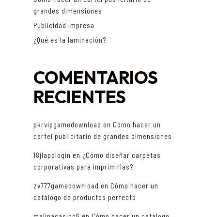
grandes dimensiones
Publicidad impresa
¿Qué es la laminación?
COMENTARIOS
RECIENTES
pkrvipgamedownload
en
Cómo hacer un
cartel publicitario de grandes dimensiones
18jlapplogin
en
¿Cómo diseñar carpetas
corporativas para imprimirlas?
zv777gamedownload
en
Cómo hacer un
catálogo de productos perfecto
malinacasino6
en
Cómo hacer un catálogo