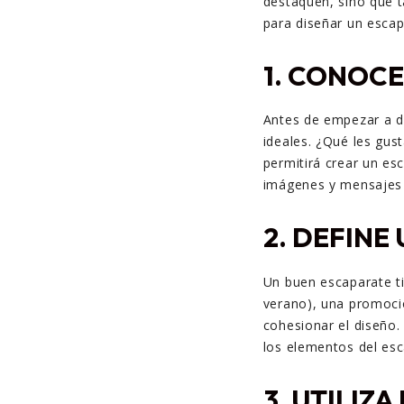
destaquen, sino que 
para diseñar un escapa
1.
CONOCE 
Antes de empezar a di
ideales. ¿Qué les gus
permitirá crear un esc
imágenes y mensajes 
2.
DEFINE
Un buen escaparate t
verano), una promoció
cohesionar el diseño.
los elementos del es
3.
UTILIZA