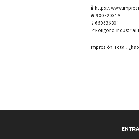
🖥️ https://www.impre
☎️ 900720319
📱669636801
📍Polígono industrial 
Impresión Total, ¿ha
ENTRA