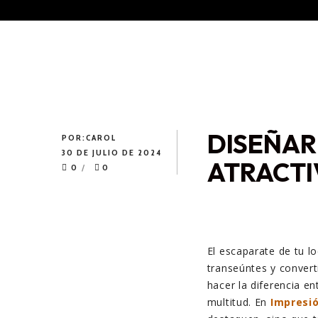
DISEÑAR
POR:
CAROL
30 DE JULIO DE 2024
ATRACT
0
0
El escaparate de tu l
transeúntes y convert
hacer la diferencia e
multitud. En
Impresió