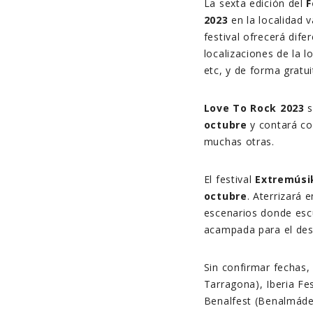
La sexta edición del
F
2023
en la localidad 
festival ofrecerá dife
localizaciones de la 
etc, y de forma gratui
Love To Rock 2023
s
octubre
y contará c
muchas otras.
El festival
Extremúsi
octubre
. Aterrizará 
escenarios donde esc
acampada para el desc
Sin confirmar fechas,
Tarragona), Iberia Fe
Benalfest (Benalmáden