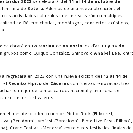
estardor 2023
se celebrará
del 11 al 14 de octubre de
valenciana de
Betera
. Además de una nueva ubicación, el
rentes actividades culturales que se realizarán en múltiples
localidad de Bétera: charlas, monólogos, conciertos acústicos,
ta.
e celebrará en
La Marina
de
Valencia
los días
13 y 14 de
on grupos como
Quique González, Shinova
o
Anabel Lee
, entr
ka
regresará en 2023 con una nueva edición
del 12 al 14 de
en el
Recinto Hípico de Cáceres
con fuerzas renovadas, tres
uchar lo mejor de la música rock nacional y una zona de
anso de los festivaleros.
 en el mes de octubre tenemos Pintor Rock (El Morell,
stival (Benidorm), Amfest (Barcelona), Bime Live Fest (Bilbao),
a), Cranc Festival (Menorca) entre otros festivales finales del