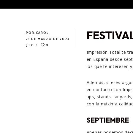
FESTIVA
POR:
CAROL
21 DE MARZO DE 2023
0
0
Impresión Total te tra
en España desde sept
los que te interesen y
Además, si eres organ
en contacto con Impre
ups, stands, lanyards
con la máxima calidad
SEPTIEMBRE
Apenas podemos decir 