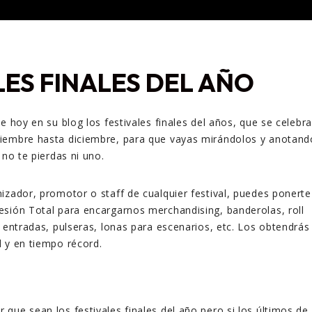
LES FINALES DEL AÑO
e hoy en su blog los festivales finales del años, que se celebr
iembre hasta diciembre, para que vayas mirándolos y anotand
 no te pierdas ni uno.
izador, promotor o staff de cualquier festival, puedes ponerte
sión Total para encargarnos merchandising, banderolas, roll
, entradas, pulseras, lonas para escenarios, etc. Los obtendrás
 y en tiempo récord.
que sean los festivales finales del año pero si los últimos de