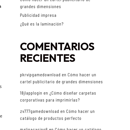
n
grandes dimensiones
Publicidad impresa
¿Qué es la laminación?
COMENTARIOS
RECIENTES
pkrvipgamedownload
en
Cómo hacer un
cartel publicitario de grandes dimensiones
s
18jlapplogin
en
¿Cómo diseñar carpetas
corporativas para imprimirlas?
zv777gamedownload
en
Cómo hacer un
de
catálogo de productos perfecto
malinacasino6
en
Cómo hacer un catálogo