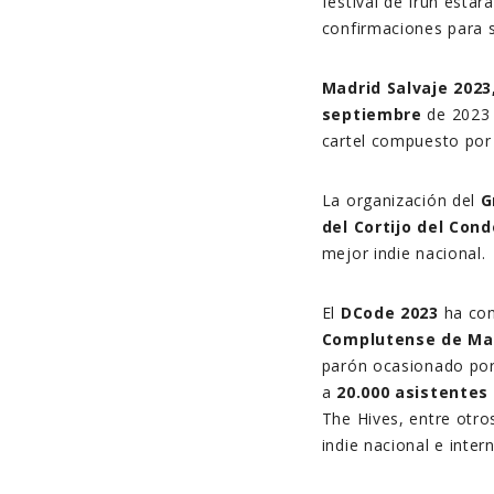
festival de Irún esta
confirmaciones para s
Madrid Salvaje 2023
septiembre
de 2023 
cartel compuesto por 
La organización del
G
del Cortijo del Cond
mejor indie nacional.
El
DCode 2023
ha con
Complutense de Ma
parón ocasionado por 
a
20.000 asistentes
The Hives, entre otro
indie nacional e inter