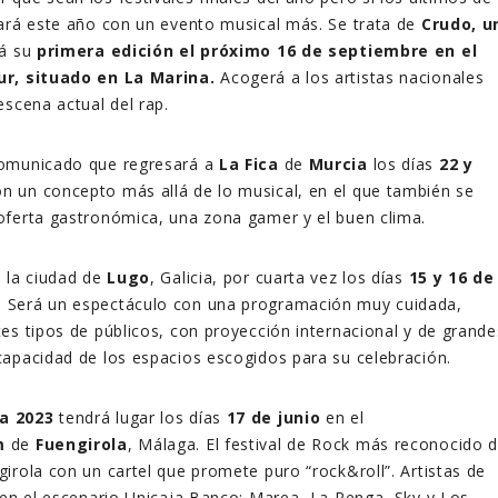
ará este año con un evento musical más. Se trata de
Crudo, u
á su
primera edición el próximo 16 de septiembre en el
ur, situado en La Marina.
Acogerá a los artistas nacionales
escena actual del rap.
omunicado que regresará a
La Fica
de
Murcia
los días
22 y
n un concepto más allá de lo musical, en el que también se
oferta gastronómica, una zona gamer y el buen clima.
a la ciudad de
Lugo
, Galicia, por cuarta vez los días
15 y 16 de
. Será un espectáculo con una programación muy cuidada,
es tipos de públicos, con proyección internacional y de grande
apacidad de los espacios escogidos para su celebración.
a 2023
tendrá lugar los días
17 de junio
en el
m
de
Fuengirola
, Málaga. El festival de Rock más reconocido 
irola con un cartel que promete puro “rock&roll”. Artistas de
 en el escenario Unicaja Banco: Marea, La Renga, Sky y Los