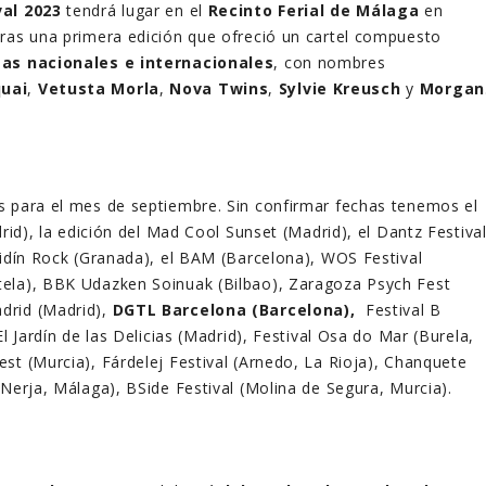
val 2023
tendrá lugar en el
Recinto Ferial de Málaga
en
ras una primera edición que ofreció un cartel compuesto
tas nacionales e internacionales
, con nombres
uai
,
Vetusta Morla
,
Nova Twins
,
Sylvie Kreusch
y
Morgan
s para el mes de septiembre. Sin confirmar fechas tenemos el
drid), la edición del Mad Cool Sunset (Madrid), el Dantz Festiva
aidín Rock (Granada), el BAM (Barcelona), WOS Festival
ela), BBK Udazken Soinuak (Bilbao), Zaragoza Psych Fest
drid (Madrid),
DGTL Barcelona (Barcelona),
Festival B
El Jardín de las Delicias (Madrid), Festival Osa do Mar (Burela,
st (Murcia), Fárdelej Festival (Arnedo, La Rioja), Chanquete
(Nerja, Málaga), BSide Festival (Molina de Segura, Murcia).