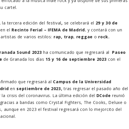
rá enfocado a la música indie rock y ya dispone de sus primeras
u cartel.
,
la tercera edición del festival
,
se celebrará el
29 y 30 de
en el
Recinto Ferial – IFEMA de Madrid.
y contará con un
artistas de varios estilos:
rap,
trap
,
reggae
o
rock.
ranada Sound 2023
ha comunicado que regresará al
Paseo
e
de Granada los días
15 y 16 de septiembre 2023
con el
firmado que regresará al
Campus de la Universidad
drid
en
septiembre de 2023,
tras regresar el pasado año del
la crisis del coronavirus. La última edición del
DCode
reunió
gracias a bandas como Crystal Fighters, The Cooks, Deluxe o
s, aunque en 2023 el festival regresará con lo mejorcito del
nacional.