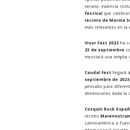
verano. Valencia cont
festival
que celebrar
recinto de Marina S
más relevantes en la 
Visor Fest 2023
ha c
23
de septiembre
co
mezclará una amplia 
Caudal Fest
llegará 
septiembre de 2023
pensado para diferent
dimensiones dada la c
Cosquín Rock Españ
recinto
Marenostru
Latinoamérica a Fueng
internacional estarán