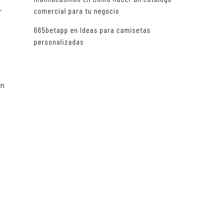
comercial para tu negocio
r
665betapp
en
Ideas para camisetas
personalizadas
e
ón