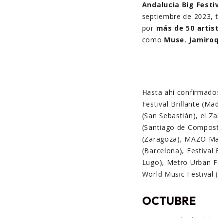
Andalucia Big Festi
septiembre de 2023, t
por
más de 50 artis
como
Muse
,
Jamiroq
Hasta ahí confirmado
Festival Brillante (Ma
(San Sebastián), el Z
(Santiago de Compost
(Zaragoza), MAZO Ma
(Barcelona), Festival 
Lugo), Metro Urban Fe
World Music Festival 
OCTUBRE