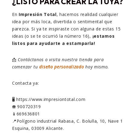
¿LISTO PARA CREAR LA TUYA?
En
Impresión Total
, hacemos realidad cualquier
idea por más loca, divertida o sentimental que
parezca. Si ya te inspiraste con alguna de estas 15
ideas (o se te ocurrió la número 16),
¡estamos
listos para ayudarte a estamparla!
📩
Contáctanos o visita nuestra tienda para
comenzar tu
diseño personalizado
hoy mismo.
Contacta ya:
🖥️ https://www.impresiontotal.com
☎️ 900720319
📱669636801
📍Polígono industrial Rabasa, C. Bolulla, 10, Nave 1
Esquina, 03009 Alicante.