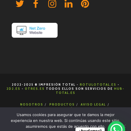
2022-2025 ® IMPRESIÓN TOTAL -
ROTULOTOTAL.ES
-
2D2.ES
-
0TRES.ES
TODOS ELLOS SON SERVICIOS DE
HUB-
TOTAL.ES
NOSOTROS
PRODUCTOS
AVISO LEGAL
POLÍTICA DE COOKIES
POLÍTICA DE PRIVACIDAD
CONDICIONES DE VENTA
CONTACTA
Usamos cookies para asegurar que te damos la mejor
experiencia en nuestra web. Si continúas usando este sitio,
asumiremos que estás de acuerdo con ello.
¿Ayudamos?