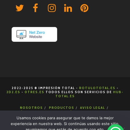
2022-2025 ® IMPRESIÓN TOTAL -
ROTULOTOTAL.ES
-
2D2.ES
-
0TRES.ES
TODOS ELLOS SON SERVICIOS DE
HUB-
TOTAL.ES
NOSOTROS
PRODUCTOS
AVISO LEGAL
POLÍTICA DE COOKIES
POLÍTICA DE PRIVACIDAD
CONDICIONES DE VENTA
CONTACTA
Usamos cookies para asegurar que te damos la mejor
experiencia en nuestra web. Si continúas usando este sitio,
asumiremos que estás de acuerdo con ello.