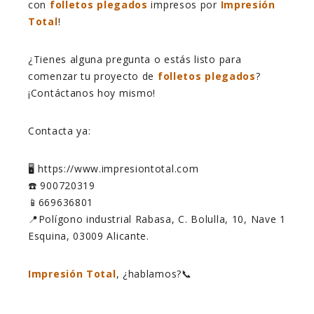
con
folletos plegados
impresos por
Impresión
Total
!
¿Tienes alguna pregunta o estás listo para
comenzar tu proyecto de
folletos plegados
?
¡Contáctanos hoy mismo!
Contacta ya:
🖥️ https://www.impresiontotal.com
☎️ 900720319
📱669636801
📍Polígono industrial Rabasa, C. Bolulla, 10, Nave 1
Esquina, 03009 Alicante.
Impresión Total
, ¿hablamos?📞