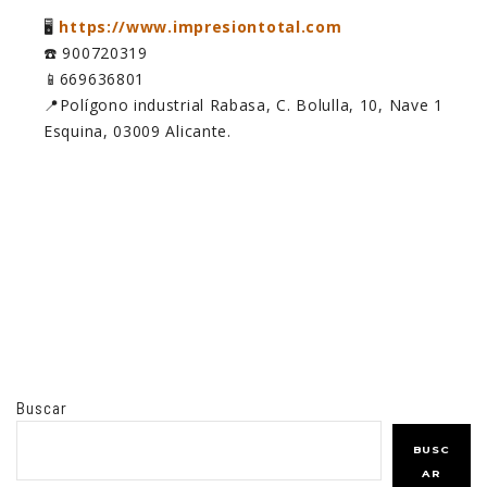
🖥️
https://www.impresiontotal.com
☎️ 900720319
📱669636801
📍Polígono industrial Rabasa, C. Bolulla, 10, Nave 1
Esquina, 03009 Alicante.
Buscar
BUSC
AR