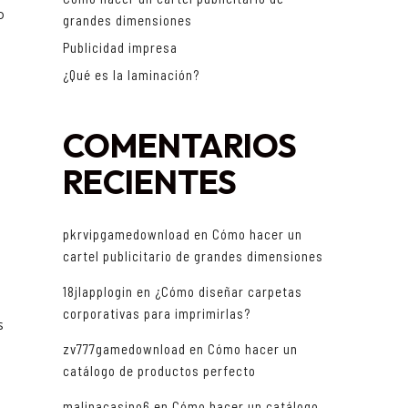
o
grandes dimensiones
Publicidad impresa
¿Qué es la laminación?
COMENTARIOS
RECIENTES
pkrvipgamedownload
en
Cómo hacer un
cartel publicitario de grandes dimensiones
18jlapplogin
en
¿Cómo diseñar carpetas
corporativas para imprimirlas?
zv777gamedownload
en
Cómo hacer un
catálogo de productos perfecto
malinacasino6
en
Cómo hacer un catálogo