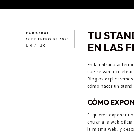
TU STAN
POR:
CAROL
12 DE ENERO DE 2023
EN LAS F
0
0
En la entrada anterio
que se van a celebrar
Blog os explicaremos 
cómo hacer un stand q
CÓMO EXPO
Si quieres exponer u
entrar a la web ofici
la misma web, y desca