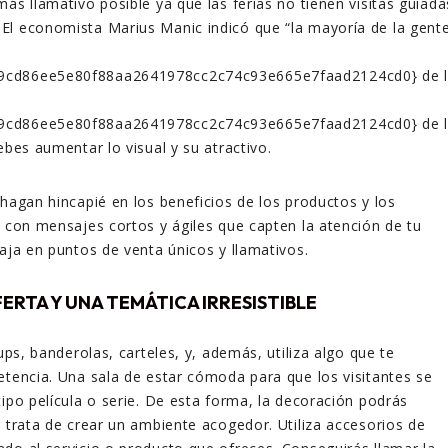
ás llamativo posible ya que las ferias no tienen visitas guiada
El economista Marius Manic indicó que “la mayoría de la gent
9cd86ee5e80f88aa2641978cc2c74c93e665e7faad2124cd0} de 
9cd86ee5e80f88aa2641978cc2c74c93e665e7faad2124cd0} de 
 debes aumentar
lo visual y su atractivo.
 hagan hincapié en los beneficios de los productos y los
, con mensajes cortos y ágiles que capten la atención de tu
baja en puntos de venta únicos y llamativos.
FERTA Y UNA TEMÁTICA IRRESISTIBLE
 ups, banderolas, carteles, y, además, utiliza algo que te
etencia. Una sala de estar cómoda para que los visitantes se
tipo película o serie. De esta forma, la decoración podrás
e trata de crear un ambiente acogedor. Utiliza accesorios de