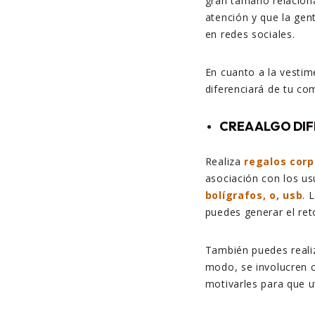
gran tamaño relaciona
atención y que la gen
en redes sociales.
En cuanto a la vestim
diferenciará de tu co
CREA ALGO DIF
Realiza
regalos corp
asociación con los us
bolígrafos, o, usb
. 
puedes generar el ret
También puedes realiz
modo, se involucren c
motivarles para que ut