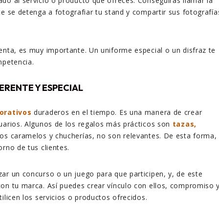
do al servicio o producto que ofreces. Conseguirás llamar la
te se detenga a fotografiar tu stand y compartir sus fotografía
enta, es muy importante. Un uniforme especial o un disfraz te
mpetencia.
ERENTE Y ESPECIAL
orativos
duraderos en el tiempo. Es una manera de crear
uarios. Algunos de los regalos más prácticos son
tazas,
Los caramelos y chucherías, no son relevantes. De esta forma,
orno de tus clientes.
ar un concurso o un juego para que participen, y, de este
on tu marca. Así puedes crear vínculo con ellos, compromiso 
ilicen los servicios o productos ofrecidos.