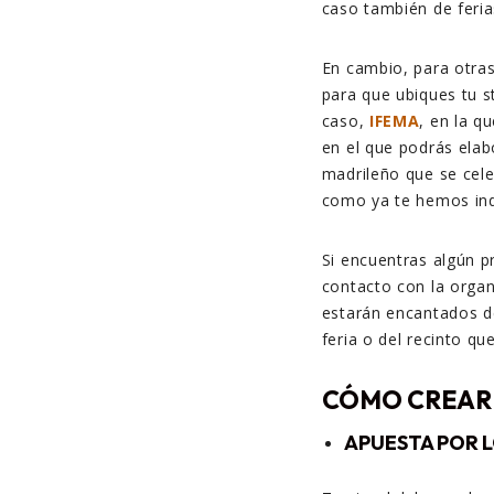
caso también de feri
En cambio, para otra
para que ubiques tu s
caso,
IFEMA
, en la q
en el que
podrás elabo
madrileño que se cel
como ya te hemos ind
Si encuentras algún p
contacto con la organ
estarán encantados d
feria o del recinto q
CÓMO CREAR
APUESTA POR L