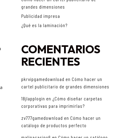
grandes dimensiones
Publicidad impresa
¿Qué es la laminación?
COMENTARIOS
a
RECIENTES
pkrvipgamedownload
en
Cómo hacer un
cartel publicitario de grandes dimensiones
la
18jlapplogin
en
¿Cómo diseñar carpetas
corporativas para imprimirlas?
zv777gamedownload
en
Cómo hacer un
catálogo de productos perfecto
malinacasino6
en
Cómo hacer un catálogo