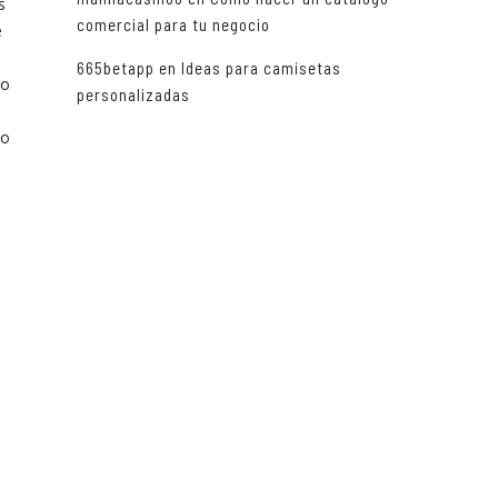
s
comercial para tu negocio
e
665betapp
en
Ideas para camisetas
lo
personalizadas
lo