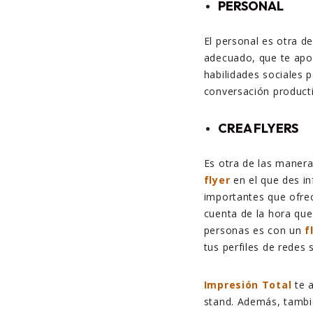
PERSONAL
El personal es otra d
adecuado, que te apo
habilidades sociales p
conversación producti
CREA FLYERS
Es otra de las maneras
flyer
en el que des i
importantes que ofrec
cuenta de la hora qu
personas es con un
f
tus perfiles de redes 
Impresión Total
te a
stand. Además, tambi