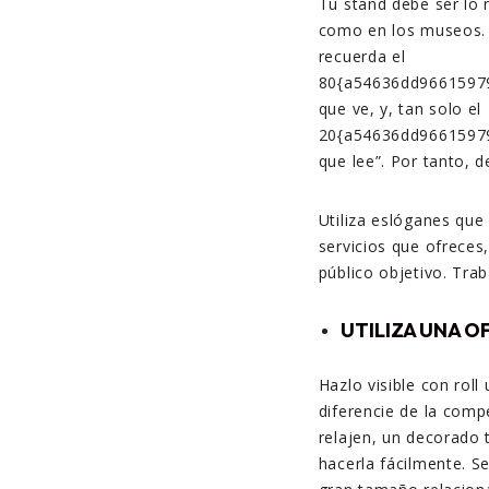
Tu stand debe ser lo m
como en los museos. 
recuerda el
80{a54636dd9661597
que ve, y, tan solo el
20{a54636dd9661597
que lee”. Por tanto,
Utiliza eslóganes que
servicios que ofreces
público objetivo. Tra
UTILIZA UNA O
Hazlo visible con roll
diferencie de la comp
relajen, un decorado 
hacerla fácilmente. S