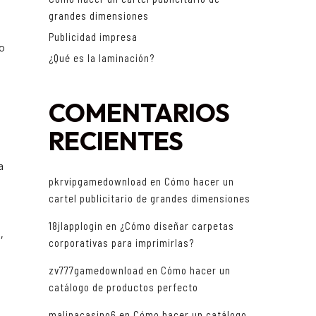
grandes dimensiones
Publicidad impresa
do
¿Qué es la laminación?
COMENTARIOS
RECIENTES
a
pkrvipgamedownload
en
Cómo hacer un
cartel publicitario de grandes dimensiones
18jlapplogin
en
¿Cómo diseñar carpetas
,
corporativas para imprimirlas?
zv777gamedownload
en
Cómo hacer un
catálogo de productos perfecto
malinacasino6
en
Cómo hacer un catálogo