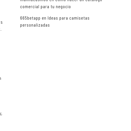
comercial para tu negocio
665betapp
en
Ideas para camisetas
os
personalizadas
.
n
y,