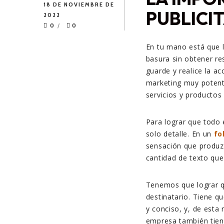
18 DE NOVIEMBRE DE
PUBLICI
2022
0
0
En tu mano está que 
basura sin obtener res
guarde y realice la a
marketing muy potent
servicios y productos
Para lograr que todo 
solo detalle. En un
fo
sensación que produzc
cantidad de texto qu
Tenemos que lograr 
destinatario. Tiene q
y conciso, y, de esta 
empresa también tiene