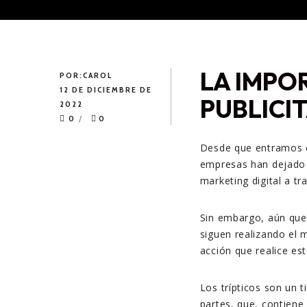
LA IMPO
POR:
CAROL
12 DE DICIEMBRE DE
PUBLICI
2022
0
0
Desde que entramos en
empresas han dejado a
marketing digital a tr
Sin embargo, aún que
siguen realizando el 
acción que realice es
Los trípticos son un 
partes, que, contiene