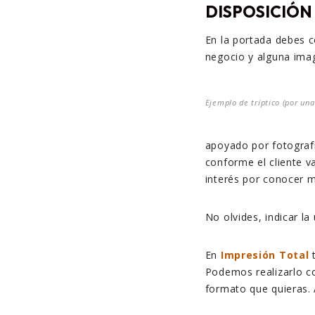
DISPOSICIÓN
En la portada debes co
negocio y alguna ima
Ejemplo de tríptico (por una
apoyado por fotografí
conforme el cliente 
interés por conocer 
No olvides, indicar la
En
Impresión Total
t
Podemos realizarlo c
formato que quieras.