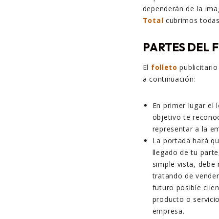
dependerán de la imag
Total
cubrimos todas
PARTES DEL 
El
folleto
publicitari
a continuación:
En primer lugar el
objetivo te recon
representar a la e
La portada hará que
llegado de tu parte
simple vista, debe
tratando de vender
futuro posible cli
producto o servici
empresa.