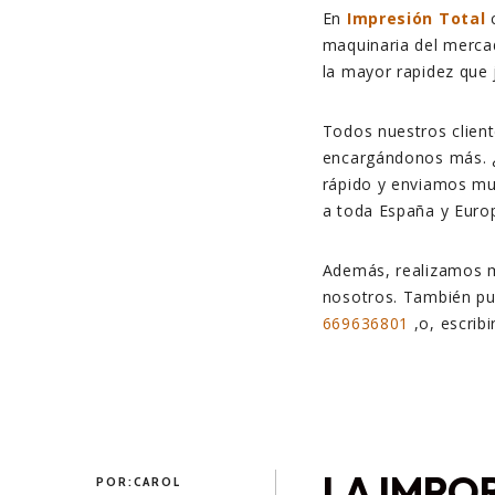
En
Impresión Total
c
maquinaria del merca
la mayor rapidez que
Todos nuestros client
encargándonos más. ¿
rápido y enviamos muy
a toda España y Europ
Además, realizamos m
nosotros. También pu
669636801
,o, escrib
LA IMPO
POR:
CAROL