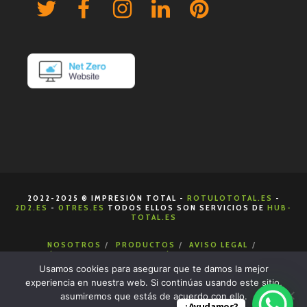
2022-2025 ® IMPRESIÓN TOTAL -
ROTULOTOTAL.ES
-
2D2.ES
-
0TRES.ES
TODOS ELLOS SON SERVICIOS DE
HUB-
TOTAL.ES
NOSOTROS
PRODUCTOS
AVISO LEGAL
POLÍTICA DE COOKIES
POLÍTICA DE PRIVACIDAD
CONDICIONES DE VENTA
CONTACTA
Usamos cookies para asegurar que te damos la mejor
experiencia en nuestra web. Si continúas usando este sitio,
asumiremos que estás de acuerdo con ello.
¿Ayudamos?