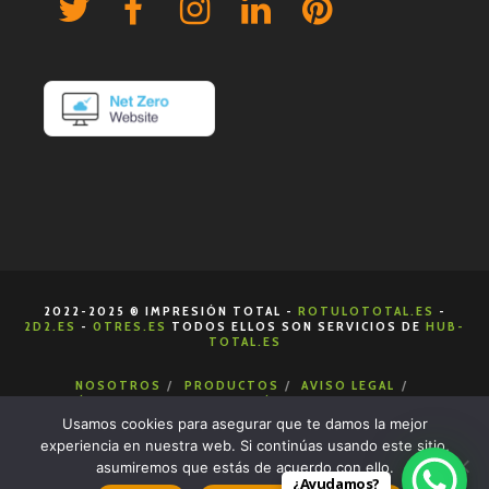
2022-2025 ® IMPRESIÓN TOTAL -
ROTULOTOTAL.ES
-
2D2.ES
-
0TRES.ES
TODOS ELLOS SON SERVICIOS DE
HUB-
TOTAL.ES
NOSOTROS
PRODUCTOS
AVISO LEGAL
POLÍTICA DE COOKIES
POLÍTICA DE PRIVACIDAD
CONDICIONES DE VENTA
CONTACTA
Usamos cookies para asegurar que te damos la mejor
experiencia en nuestra web. Si continúas usando este sitio,
asumiremos que estás de acuerdo con ello.
¿Ayudamos?