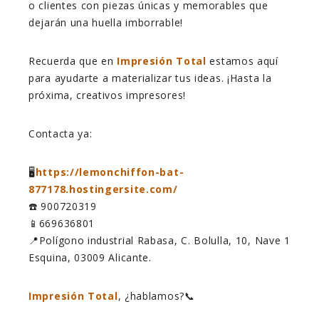
o clientes con piezas únicas y memorables que
dejarán una huella imborrable!
Recuerda que en
Impresión Total
estamos aquí
para ayudarte a materializar tus ideas. ¡Hasta la
próxima, creativos impresores!
Contacta ya:
🖥️
https://lemonchiffon-bat-
877178.hostingersite.com/
☎️ 900720319
📱669636801
📍Polígono industrial Rabasa, C. Bolulla, 10, Nave 1
Esquina, 03009 Alicante.
Impresión Total
, ¿hablamos?📞