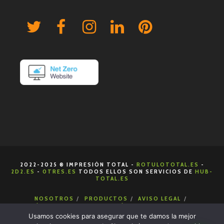
2022-2025 ® IMPRESIÓN TOTAL -
ROTULOTOTAL.ES
-
2D2.ES
-
0TRES.ES
TODOS ELLOS SON SERVICIOS DE
HUB-
TOTAL.ES
NOSOTROS
PRODUCTOS
AVISO LEGAL
POLÍTICA DE COOKIES
POLÍTICA DE PRIVACIDAD
CONDICIONES DE VENTA
CONTACTA
Usamos cookies para asegurar que te damos la mejor