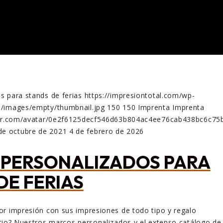
s para stands de ferias
https://impresiontotal.com/wp-
/images/empty/thumbnail.jpg
150
150
Imprenta
Imprenta
atar.com/avatar/0e2f6125decf546d63b804ac4ee76cab438bc6c7
de octubre de 2021
4 de febrero de 2026
PERSONALIZADOS PARA
DE FERIAS
or impresión con sus impresiones de todo tipo y regalo
rio? Nuestros marcos personalizados y el extenso catálogo de