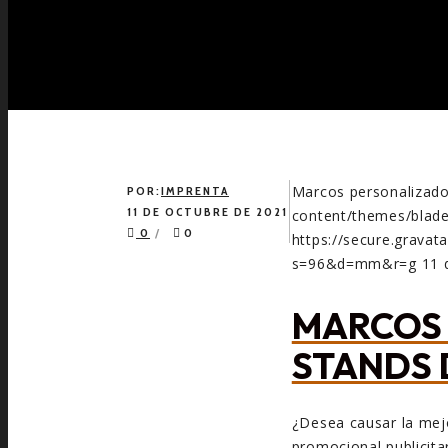
Marcos personalizado
POR:
IMPRENTA
11 DE OCTUBRE DE 2021
content/themes/blade
0
0
https://secure.grav
s=96&d=mm&r=g
11 
MARCOS 
STANDS 
¿Desea causar la mej
promocional publicita