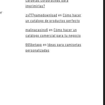
carpetas corporativas para
imprimirlas?
ar
zv777gamedownload
en
Cómo hacer
s
un catálogo de productos perfecto
malinacasino6
en
Cómo hacer un
catálogo comercial para tu negocio
665betapp
en
Ideas para camisetas
personalizadas