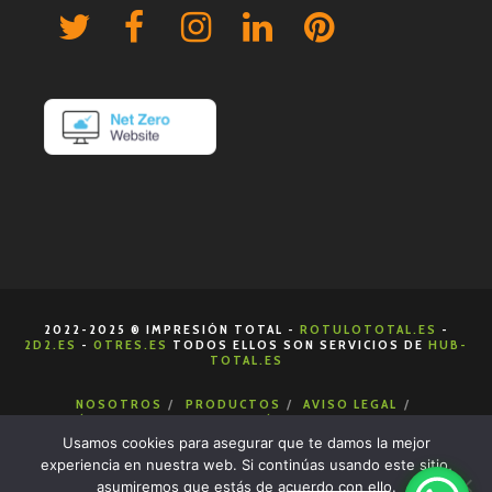
2022-2025 ® IMPRESIÓN TOTAL -
ROTULOTOTAL.ES
-
2D2.ES
-
0TRES.ES
TODOS ELLOS SON SERVICIOS DE
HUB-
TOTAL.ES
NOSOTROS
PRODUCTOS
AVISO LEGAL
POLÍTICA DE COOKIES
POLÍTICA DE PRIVACIDAD
CONDICIONES DE VENTA
CONTACTA
Usamos cookies para asegurar que te damos la mejor
experiencia en nuestra web. Si continúas usando este sitio,
asumiremos que estás de acuerdo con ello.