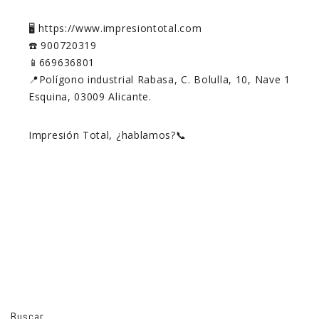
🖥️ https://www.impresiontotal.com
☎️ 900720319
📱669636801
📍Polígono industrial Rabasa, C. Bolulla, 10, Nave 1
Esquina, 03009 Alicante.
Impresión Total, ¿hablamos?📞
Buscar