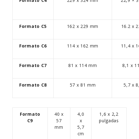
Formato C4
229 x 324 mm
22,9 × 
Formato C5
162 x 229 mm
16.2 x 
Formato C6
114 x 162 mm
11,4 x 
Formato C7
81 x 114 mm
8,1 x 1
Formato C8
57 x 81 mm
5,7 x 
Formato
40 x
4,0
1,6 x 2,2
C9
57
x
pulgadas
mm
5,7
cm