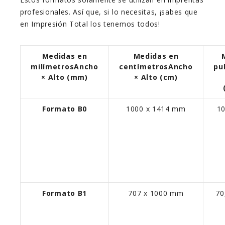
profesionales. Así que, si lo necesitas, ¡sabes que
en Impresión Total los tenemos todos!
Medidas en
Medidas en
milímetros
Ancho
centímetros
Ancho
pu
× Alto (mm)
× Alto (cm)
Formato B0
1000 x 1414 mm
10
Formato B1
707 x 1000 mm
70