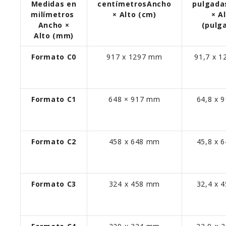
Medidas en
centímetros
Ancho
pulgada
milímetros
× Alto (cm)
× A
Ancho ×
(pulg
Alto (mm)
Formato C0
917 x 1297 mm
91,7 x 1
Formato C1
648 × 917 mm
64,8 x 
Formato C2
458 x 648 mm
45,8 x 
Formato C3
324 x 458 mm
32,4 x 