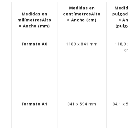
Medidas en
Medid
Medidas en
centímetros
Alto
pulgad
milímetros
Alto
× Ancho (cm)
× A
× Ancho (mm)
(pulg
Formato A0
1189 x 841 mm
118,9 
c
Formato A1
841 x 594 mm
84,1 x 