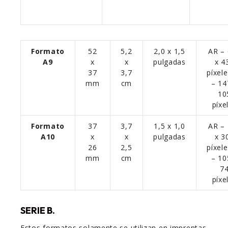
Formato
52
5,2
2,0 x 1,5
AR –
A9
x
x
pulgadas
x 4
37
3,7
píxel
mm
cm
– 14
10
píxe
Formato
37
3,7
1,5 x 1,0
AR –
A10
x
x
pulgadas
x 3
26
2,5
píxel
mm
cm
– 10
7
píxe
SERIE B.
Estos formatos solamente se utilizan en imprentas