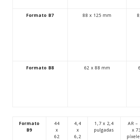
Formato B7
88 x 125 mm
8
Formato B8
62 x 88 mm
Formato
44
4,4
1,7 x 2,4
AR –
B9
x
x
pulgadas
x 7
62
6,2
píxel