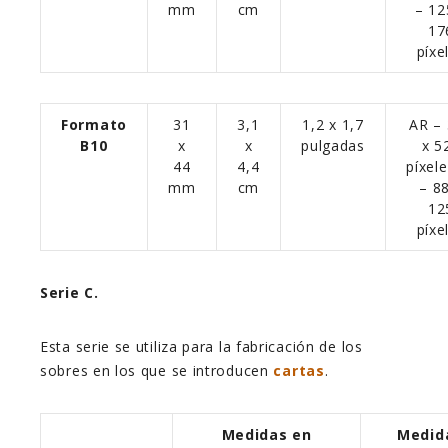
mm
cm
– 12
17
píxe
Formato
31
3,1
1,2 x 1,7
AR –
B10
x
x
pulgadas
x 5
44
4,4
píxel
mm
cm
– 8
12
píxe
Serie C.
Esta serie se utiliza para la fabricación de los
sobres en los que se introducen
cartas
.
Medidas en
Medid