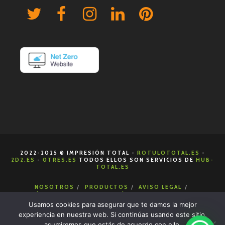
2022-2025 ® IMPRESIÓN TOTAL -
ROTULOTOTAL.ES
-
2D2.ES
-
0TRES.ES
TODOS ELLOS SON SERVICIOS DE
HUB-
TOTAL.ES
NOSOTROS
PRODUCTOS
AVISO LEGAL
POLÍTICA DE COOKIES
POLÍTICA DE PRIVACIDAD
CONDICIONES DE VENTA
CONTACTA
Usamos cookies para asegurar que te damos la mejor
experiencia en nuestra web. Si continúas usando este sitio,
asumiremos que estás de acuerdo con ello.