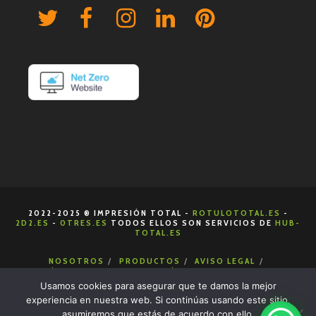
2022-2025 ® IMPRESIÓN TOTAL -
ROTULOTOTAL.ES
-
2D2.ES
-
0TRES.ES
TODOS ELLOS SON SERVICIOS DE
HUB-
TOTAL.ES
NOSOTROS
PRODUCTOS
AVISO LEGAL
POLÍTICA DE COOKIES
POLÍTICA DE PRIVACIDAD
CONDICIONES DE VENTA
CONTACTA
Usamos cookies para asegurar que te damos la mejor
experiencia en nuestra web. Si continúas usando este sitio,
asumiremos que estás de acuerdo con ello.