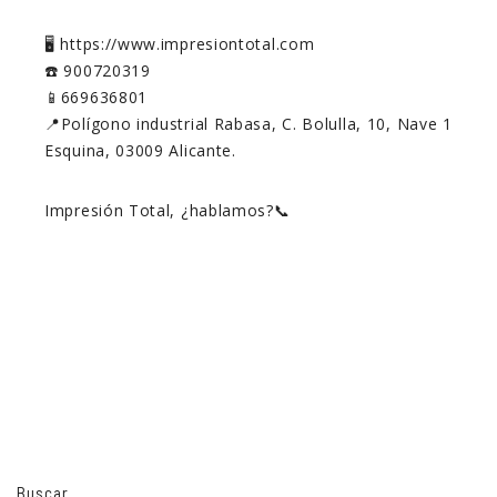
🖥️ https://www.impresiontotal.com
☎️ 900720319
📱669636801
📍Polígono industrial Rabasa, C. Bolulla, 10, Nave 1
Esquina, 03009 Alicante.
Impresión Total, ¿hablamos?📞
Buscar